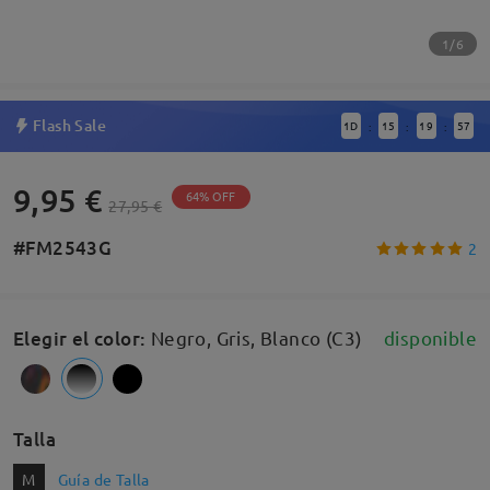
1/6
Flash Sale
1
D
15
19
56
:
:
:
9,95 €
64% OFF
27,95 €
#FM2543G
2
Elegir el color
:
Negro, Gris, Blanco (C3)
disponible
Talla
M
Guía de Talla