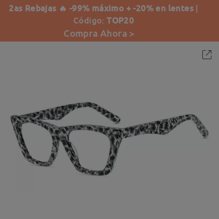
2as Rebajas 🔥 -99% máximo + -20% en lentes
|
Código:
TOP20
Compra Ahora >