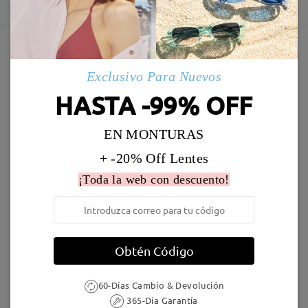
5-7 días laborales
detalles
Deje su comentario
Enviado
Marcos Similares
Exclusivo Para Nuevos
Envío
HASTA -99% OFF
5-7 días laborales
detalles
EN MONTURAS
Llegado
+ -20% Off Lentes
¡Toda la web con descuento!
LKFS3656R
8,00 €
MT37644
7,00 €
Obtén Código
60-Días Cambio & Devolución
365-Día Garantía