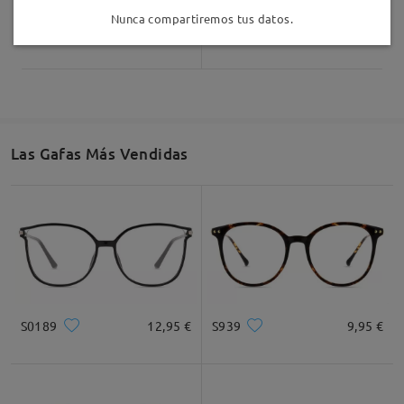
Nunca compartiremos tus datos.
Jewels246
16,95 €
Andrew194
1,00 €
Las Gafas Más Vendidas
S0189
12,95 €
S939
9,95 €