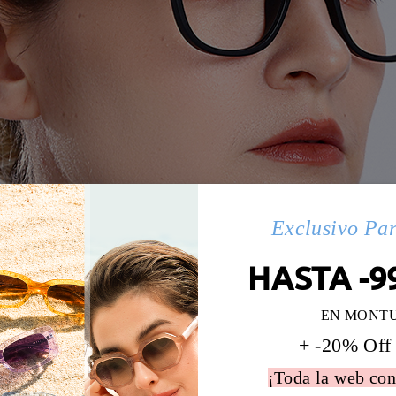
Exclusivo Pa
HASTA -9
EN MONT
+ -20% Off
¡Toda la web con