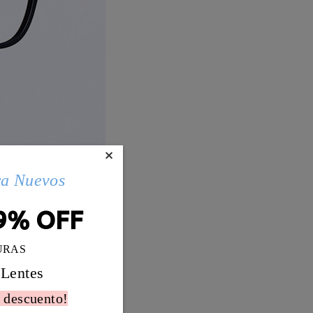
×
ra Nuevos
9% OFF
URAS
 Lentes
 descuento!