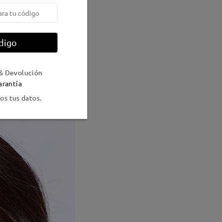
digo
& Devolución
arantía
s tus datos.