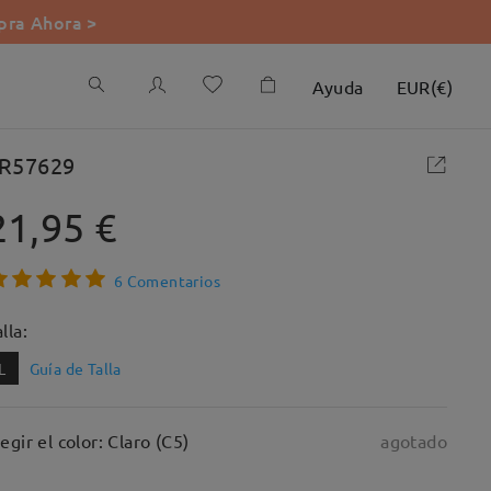
ra Ahora >
Ayuda
EUR
(
€
)
R57629
21,95 €
6 Comentarios
lla:
L
Guía de Talla
legir el color: Claro (C5)
agotado