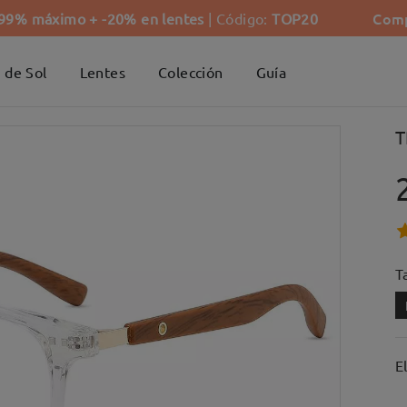
Comp
-99% máximo + -20% en lentes
| Código:
TOP20
 de Sol
Lentes
Colección
Guía
T
Ta
E