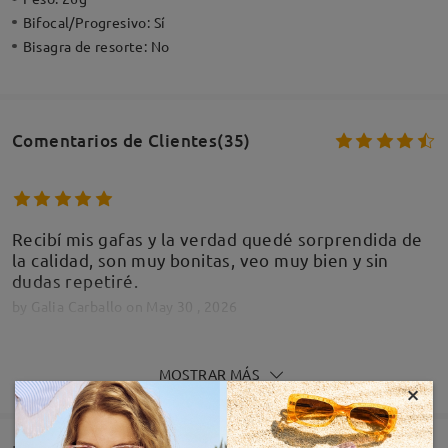
Bifocal/Progresivo:
Sí
Bisagra de resorte:
No
Comentarios de Clientes(35)
Recibí mis gafas y la verdad quedé sorprendida de
la calidad, son muy bonitas, veo muy bien y sin
dudas repetiré.
by
Galia Carballo
on
May 30 , 2026
MOSTRAR MÁS
×
Igualmente q las otras perfectas me pedire muchas
mas