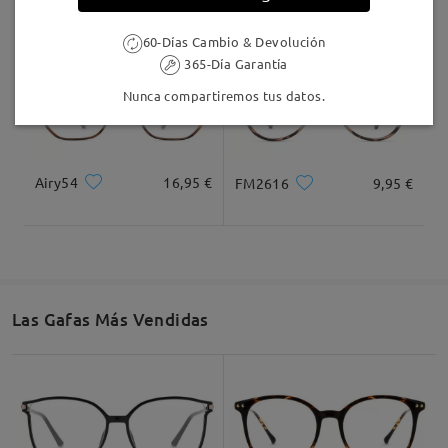
60-Días Cambio & Devolución
365-Día Garantía
Nunca compartiremos tus datos.
Airy54
16,95 €
FM2616
9,95 €
Las Gafas Más Vendidas