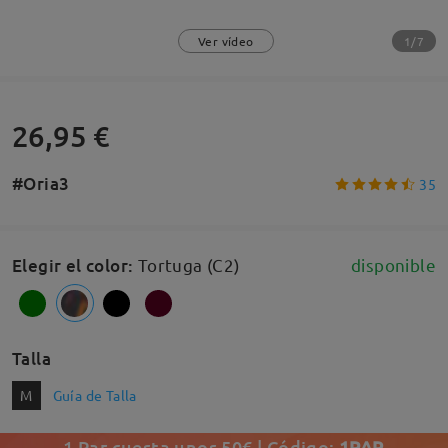
1/7
Ver vídeo
26,95 €
#Oria3
35
Elegir el color
:
Tortuga (C2)
disponible
Talla
M
Guía de Talla
1 Par cuesta unos 50€ | Código:
1PAR