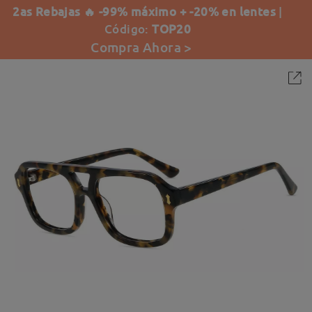
2as Rebajas 🔥 -99% máximo + -20% en lentes
|
Código:
TOP20
Compra Ahora >