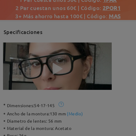
2 Par cuestan unos 60€ | Código:
2POR1
3+ Más ahorro hasta 100€ | Código:
MAS
Specificaciones
Dimensiones:
54-17-145
Ancho de la montura:
130 mm
(
Medio
)
Diametro de lentes:
56 mm
Material de la montura:
Acetato
Peso:
26g