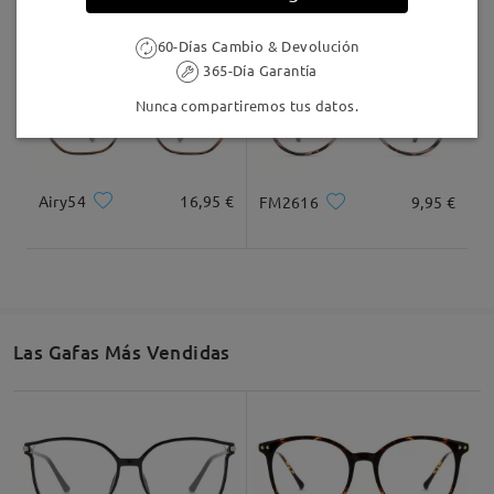
60-Días Cambio & Devolución
365-Día Garantía
Nunca compartiremos tus datos.
Airy54
16,95 €
FM2616
9,95 €
Las Gafas Más Vendidas