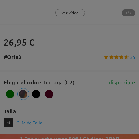
1/7
Ver vídeo
26,95 €
#Oria3
35
Elegir el color
:
Tortuga (C2)
disponible
Talla
M
Guía de Talla
1 Par cuesta unos 50€ | Código:
1PAR