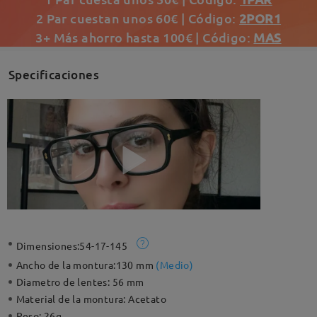
2 Par cuestan unos 60€ | Código:
2POR1
3+ Más ahorro hasta 100€ | Código:
MAS
Specificaciones
Dimensiones:
54-17-145
Ancho de la montura:
130 mm
(
Medio
)
Diametro de lentes:
56 mm
Material de la montura:
Acetato
Peso:
26g