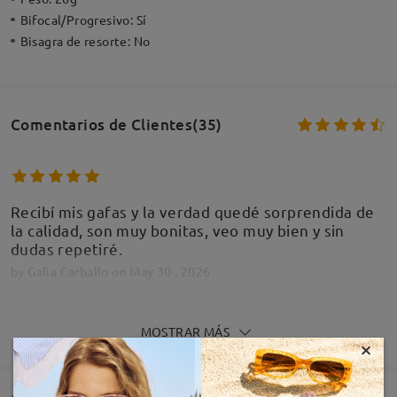
Bifocal/Progresivo:
Sí
Bisagra de resorte:
No
Comentarios de Clientes(35)
Recibí mis gafas y la verdad quedé sorprendida de
la calidad, son muy bonitas, veo muy bien y sin
dudas repetiré.
by
Galia Carballo
on
May 30 , 2026
MOSTRAR MÁS
×
Igualmente q las otras perfectas me pedire muchas
mas