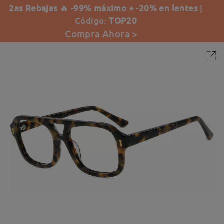
2as Rebajas 🔥 -99% máximo + -20% en lentes
|
Código:
TOP20
Compra Ahora >