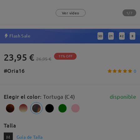
1/7
Ver vídeo
Flash Sale
3
D
21
42
7
:
:
:
23,95 €
11% OFF
26,95 €
#Oria16
0
Elegir el color
:
Tortuga (C4)
disponible
Talla
M
Guía de Talla