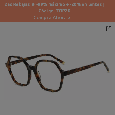
2as Rebajas 🔥 -99% máximo + -20% en lentes
|
Código:
TOP20
Compra Ahora >