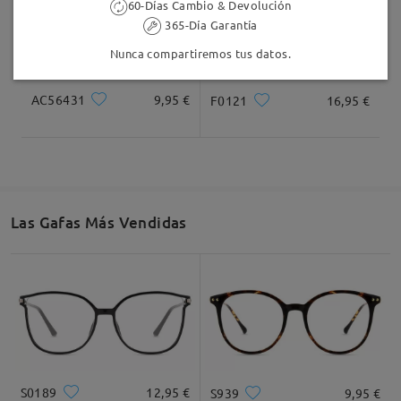
60-Días Cambio & Devolución
365-Día Garantía
Nunca compartiremos tus datos.
AC56431
9,95 €
F0121
16,95 €
Las Gafas Más Vendidas
S0189
12,95 €
S939
9,95 €