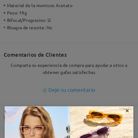
Material de la montura:
Acetato
Peso:
19g
Bifocal/Progresivo:
Sí
Bisagra de resorte:
No
Comentarios de Clientes
Comparta su experiencia de compra para ayudar a otros a
obtener gafas satisfechas
Deje su comentario
×
Entrega