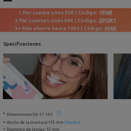
1 Par cuesta unos 50€ | Código:
1PAR
2 Par cuestan unos 60€ | Código:
2POR1
3+ Más ahorro hasta 100€ | Código:
MAS
Specificaciones
Dimensiones:
56-17-145
Ancho de la montura:
135 mm
(
Medio
)
Diametro de lentes:
57 mm