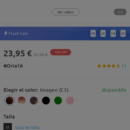
1/8
Ver vídeo
Flash Sale
1
D
23
18
23
:
:
:
23,95 €
14% OFF
27,95 €
#Oria16
71
Elegir el color
:
Imagen (C3)
disponible
Talla
M
Guía de Talla