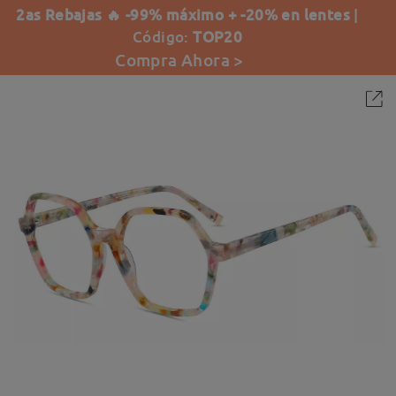
2as Rebajas 🔥 -99% máximo + -20% en lentes
|
Código:
TOP20
Compra Ahora >