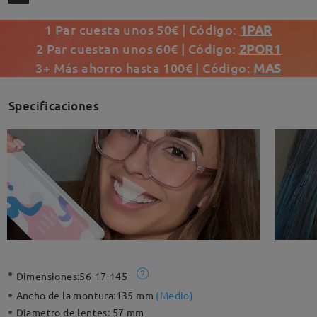
1 Par cuesta unos 50€ | Código:
1PAR
2 Par cuestan unos 60€ | Código:
2POR1
3+ Más ahorro hasta 100€ | Código:
MAS
Specificaciones
Dimensiones:
56-17-145
Ancho de la montura:
135 mm
(
Medio
)
Diametro de lentes:
57 mm