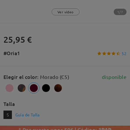
1/7
Ver vídeo
25,95 €
#Oria1
52
Elegir el color
:
Morado (C5)
disponible
Talla
S
Guía de Talla
1 Par cuesta unos 50€ | Código:
1PAR