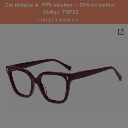
2as Rebajas 🔥 -99% máximo + -20% en lentes
|
Código:
TOP20
Compra Ahora >