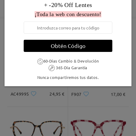
Fabricación
+ -20% Off Lentes
Garantía de 365 días
Descubrir Más
5-7 días laborales
detalles
¡Toda la web con descuento!
Enviado
Marcos Similares
Obtén Código
Envío
5-7 días laborales
detalles
60-Días Cambio & Devolución
365-Día Garantía
Llegado
Nunca compartiremos tus datos.
AC49995
24,95 €
F907
17,00 €