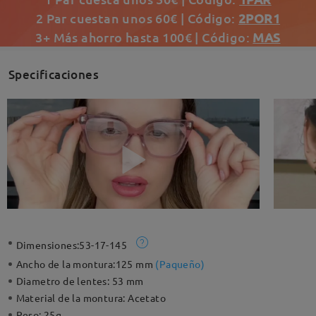
2 Par cuestan unos 60€ | Código:
2POR1
3+ Más ahorro hasta 100€ | Código:
MAS
Specificaciones
Dimensiones:
53-17-145
Ancho de la montura:
125 mm
(
Paqueño
)
Diametro de lentes:
53 mm
Material de la montura:
Acetato
Peso:
25g