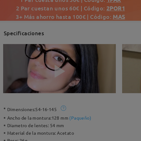
2 Par cuestan unos 60€ | Código:
2POR1
3+ Más ahorro hasta 100€ | Código:
MAS
Specificaciones
Dimensiones:
54-16-145
Ancho de la montura:
128 mm
(
Paqueño
)
Diametro de lentes:
54 mm
Material de la montura:
Acetato
Peso:
26g