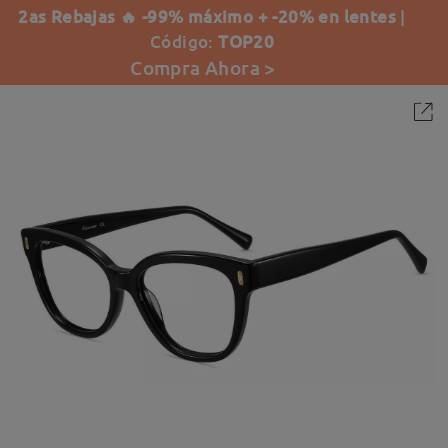
2as Rebajas 🔥 -99% máximo + -20% en lentes
|
Código:
TOP20
Compra Ahora >