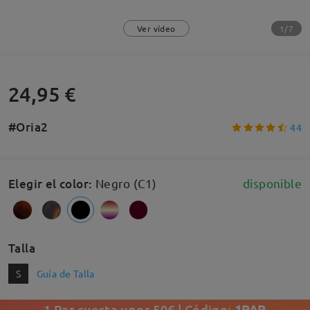
1/7
Ver vídeo
24,95 €
#Oria2
44
Elegir el color
:
Negro (C1)
disponible
Talla
S
Guía de Talla
1 Par cuesta unos 50€ | Código:
1PAR