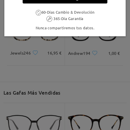
60-Días Cambio & Devolución
365-Día Garantía
Nunca compartiremos tus datos.
Jewels246
16,95 €
Andrew194
1,00 €
Las Gafas Más Vendidas