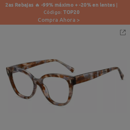
2as Rebajas 🔥 -99% máximo + -20% en lentes
|
Código:
TOP20
Compra Ahora >