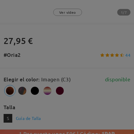
1/7
Ver vídeo
27,95 €
#Oria2
44
Elegir el color
:
Imagen (C3)
disponible
Talla
S
Guía de Talla
1 Par cuesta unos 50€ | Código:
1PAR