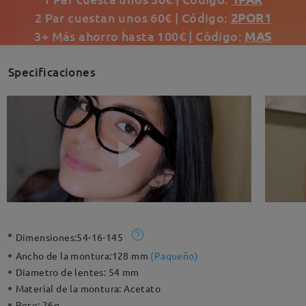
2 Par cuestan unos 60€ | Código:
2POR1
3+ Más ahorro hasta 100€ | Código:
MAS
Specificaciones
Dimensiones:
54-16-145
Ancho de la montura:
128 mm
(
Paqueño
)
Diametro de lentes:
54 mm
Material de la montura:
Acetato
Peso:
26g