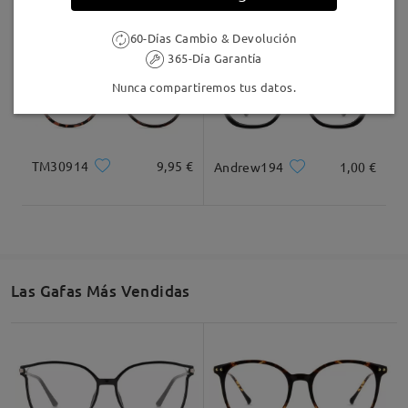
60-Días Cambio & Devolución
365-Día Garantía
Nunca compartiremos tus datos.
TM30914
9,95 €
Andrew194
1,00 €
Las Gafas Más Vendidas