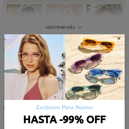
MOSTRAR MÁS
×
Comentarios de Clientes
Comparta su experiencia de compra para ayudar a otros a
obtener gafas satisfechas
Deje su comentario
Exclusivo Para Nuevos
Entrega
HASTA -99% OFF