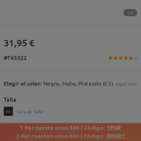
1/6
31,95 €
#T63522
0
Elegir el color
:
Negro, Mate, Plateado (C5)
agotado
Talla
M
Guía de Talla
1 Par cuesta unos 50€ | Código:
1PAR
2 Par cuestan unos 60€ | Código:
2POR1