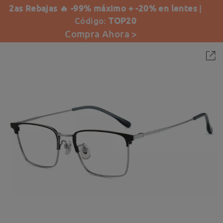
2as Rebajas 🔥 -99% máximo + -20% en lentes
|
Código:
TOP20
Compra Ahora >