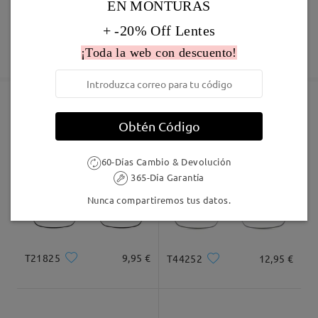
Pedido realizado
EN MONTURAS
Revestimiento resistente a arañazo incluído
60 días de garantía de devolución y cambio
+ -20% Off Lentes
Fabricación
Garantía de 365 días
Descubrir Más
¡Toda la web con descuento!
5-7 días laborales
detalles
Enviado
Obtén Código
Marcos Similares
Envío
60-Días Cambio & Devolución
5-7 días laborales
detalles
365-Día Garantía
Nunca compartiremos tus datos.
Llegado
T21825
9,95 €
T44252
12,95 €