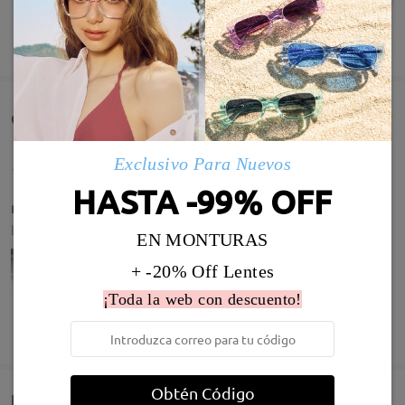
MOSTRAR MÁS
Comentarios de Clientes(11)
Exclusivo Para Nuevos
HASTA -99% OFF
muy grande
by
Lorena
on
May 13 , 2026
EN MONTURAS
+ -20% Off Lentes
¡Toda la web con descuento!
Infomación de Modelo
MOSTRAR MÁS
Obtén Código
Entrega