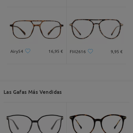
plazo de 24 horas de lunes a viernes y de 48 horas
los fines de semana. Es posible que el correo
electrónico se encuentre en tu carpeta de correo
no deseado. Por favor, revísala también.
Ancho Total
Longitud de Patillas
131mm/ 5.16in
145mm/ 5.71in
Airy54
16,95 €
FM2616
9,95 €
Preciosas y graduación perfecta
by
Clara
on
Jan 6 , 2026
Ancho de Cristal
Altura de Cristal
Ancho de Puente
53mm/ 2.09in
43mm/ 1.69in
18mm/ 0.71in
Las Gafas Más Vendidas
Recomendación de Rostro