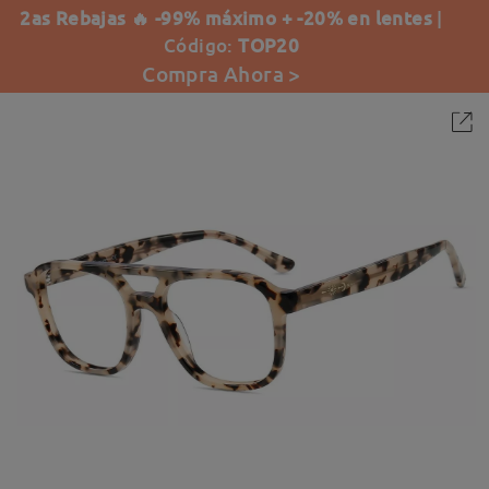
2as Rebajas 🔥 -99% máximo + -20% en lentes
|
Código:
TOP20
Compra Ahora >