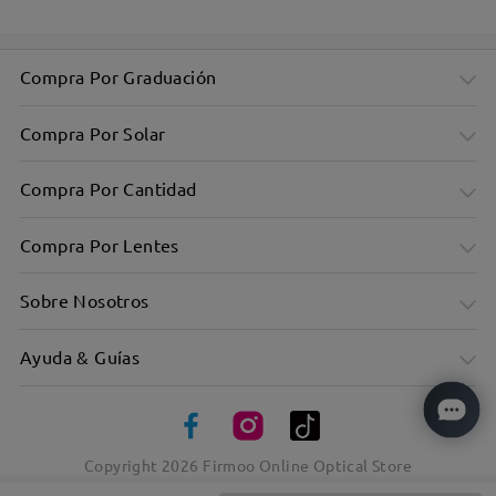
Compra Por Graduación
Compra Por Solar
Compra Por Cantidad
Compra Por Lentes
Sobre Nosotros
Bonito marco con motivos en tonos marrones y morados que
le da un toque elegante.
Ayuda & Guías
Copyright
2026
Firmoo Online Optical Store