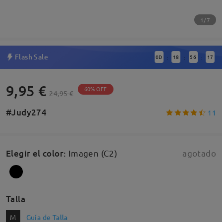
1/7
Flash Sale
0
D
18
56
17
:
:
:
9,95 €
60% OFF
24,95 €
#Judy274
11
Elegir el color
:
Imagen (C2)
agotado
Talla
M
Guía de Talla