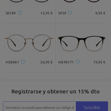
Leer todos los
Cuadrada
Redondo
Corazón
Diamante
Ovalado
S0189
12,95 €
S939
9,95 €
comentarios
Deje su comentario
* For Reference Only
Descripción del Producto
M38861
26,95 €
MX40171
19,95 €
Registrarse y obtener un 15% dto
Suscribir