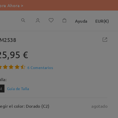
ra Ahora >
Ayuda
EUR
(
€
)
M2538
25,95 €
6 Comentarios
lla:
M
Guía de Talla
legir el color: Dorado (C2)
agotado