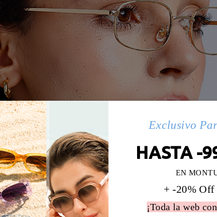
Exclusivo Pa
HASTA -9
EN MONT
+ -20% Off
¡Toda la web con