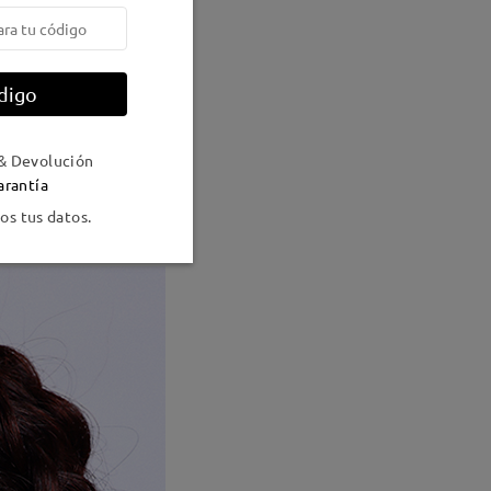
digo
& Devolución
arantía
s tus datos.