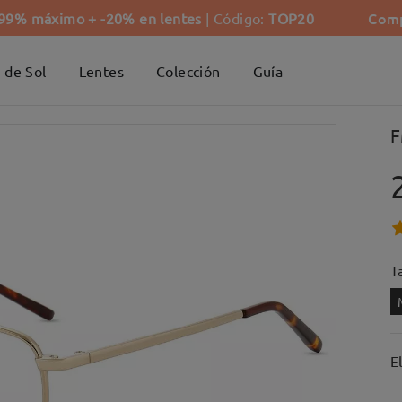
Comp
-99% máximo + -20% en lentes
| Código:
TOP20
 de Sol
Lentes
Colección
Guía
F
Ta
E