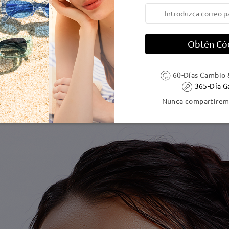
Obtén Có
60-Días Cambio 
365-Día G
Nunca compartiremo