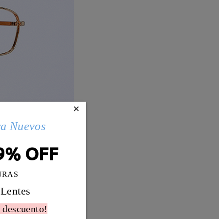
×
ra Nuevos
9% OFF
URAS
 Lentes
 descuento!