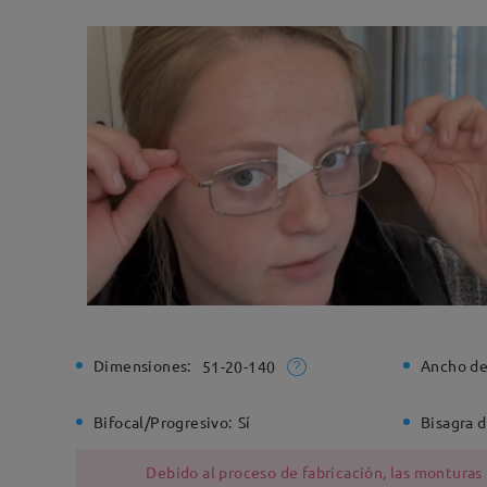
Dimensiones:
Ancho de
51-20-140
Bifocal/Progresivo:
Sí
Bisagra d
Debido al proceso de fabricación, las monturas