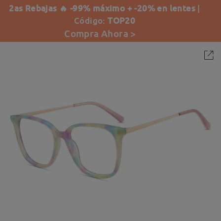
2as Rebajas 🔥 -99% máximo + -20% en lentes
|
Código:
TOP20
Compra Ahora >