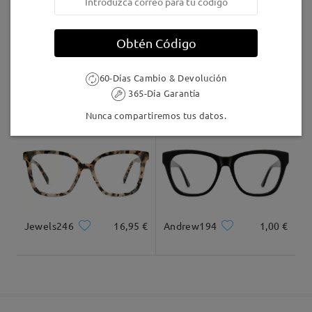
5-7 días laborales
detalles
Obtén Código
Llegado
60-Días Cambio & Devolución
LKFS3656R
8,00 €
MT37644
7,00 €
365-Día Garantía
Nunca compartiremos tus datos.
Jewels246
16,95 €
Andrew194
1,00 €