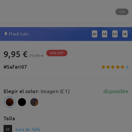
1/6
Flash Sale
3
D
16
33
38
:
:
:
9,95 €
64% OFF
27,95 €
#Safari07
0
Elegir el color
:
Imagen (C1)
disponible
Talla
M
Guía de Talla