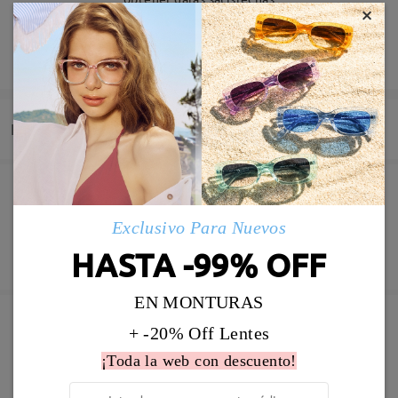
×
Deje su comentario
Entrega
Pedido realizado
Revestimiento resistente a arañazo incluído
Exclusivo Para Nuevos
60 días de garantía de devolución y cambio
Fabricación
HASTA -99% OFF
Garantía de 365 días
Descubrir Más
5-7 días laborales
detalles
EN MONTURAS
Enviado
+ -20% Off Lentes
Marcos Similares
¡Toda la web con descuento!
Envío