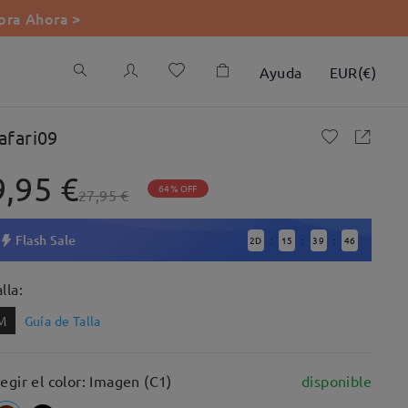
ra Ahora >
Ayuda
EUR
(
€
)
afari09
9,95 €
64% OFF
27,95 €
Flash Sale
2
D
15
39
45
:
:
:
lla:
M
Guía de Talla
legir el color: Imagen (C1)
disponible