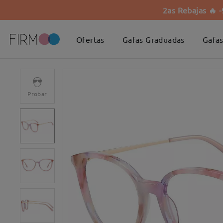
2as Rebajas 🔥 
Ofertas
Gafas Graduadas
Gafas
Probar