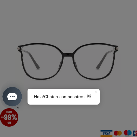
S0189
×