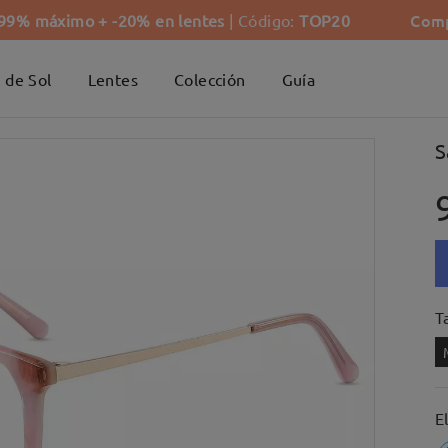
Comp
-99% máximo + -20% en lentes
| Código:
TOP20
 de Sol
Lentes
Colección
Guía
S
Ta
E