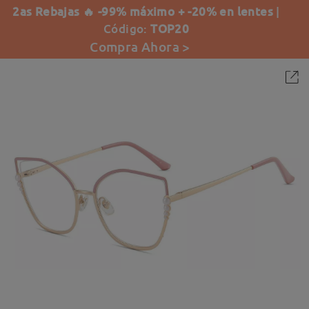
2as Rebajas 🔥 -99% máximo + -20% en lentes
|
Código:
TOP20
Compra Ahora >