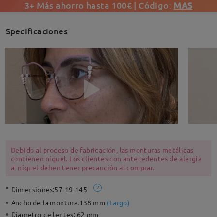
3+ Más ahorro hasta 100€ | Código:
MAS
Specificaciones
Debido al proceso de fabricación, las monturas metálicas
contienen níquel. Los clientes con antecedentes de alergia
al níquel deben tener precaución al comprar.
Dimensiones:
57-19-145
Ancho de la montura:
138 mm
(
Largo
)
Diametro de lentes:
62 mm