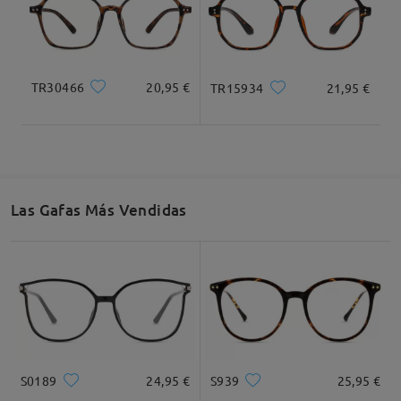
Deje su comentario
TR30466
20,95 €
TR15934
21,95 €
Las Gafas Más Vendidas
S0189
24,95 €
S939
25,95 €