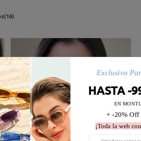
s(16)
Exclusivo Pa
HASTA -9
EN MONT
+ -20% Off
¡Toda la web con
 la montura:
139 mm
(
Largo
)
Diametro de lentes:
55 mm