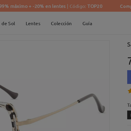
Comp
-99% máximo + -20% en lentes
| Código:
TOP20
 de Sol
Lentes
Colección
Guía
S
Ta