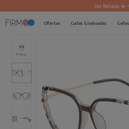
2as Rebajas 🔥 
Ofertas
Gafas Graduadas
Gafas
Probar