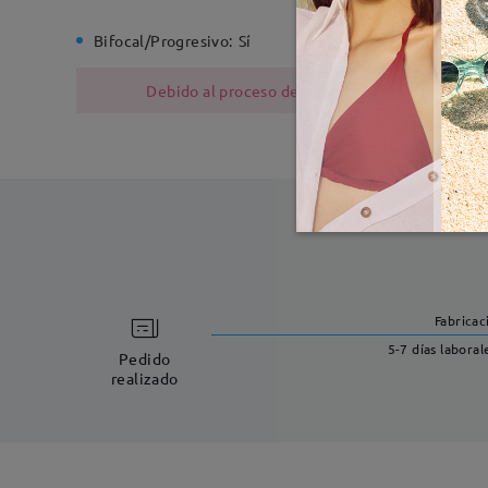
Bifocal/Progresivo:
Sí
Bisagra d
Debido al proceso de fabricación, las monturas
Fabricac
5-7 días laboral
Pedido
realizado