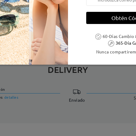
e resorte:
No
Material de la montura:
Tr ,Met
Obtén Có
 metálicas contienen níquel. Los clientes con antecedentes de alerg
60-Días Cambio 
365-Día G
Nunca compartiremo
DELIVERY
ión
es
detalles
5
Enviado