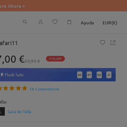
ra Ahora >
Ayuda
EUR
(
€
)
afari11
7,00 €
71% OFF
23,95 €
Flash Sale
3
D
07
00
3
:
:
:
16 Comentarios
lla:
L
Guía de Talla