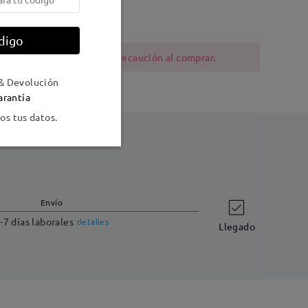
al
digo
ia al níquel deben tener precaución al comprar.
& Devolución
arantía
s tus datos.
Envío
-7 días laborales
detalles
Llegado