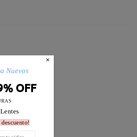
×
ra Nuevos
9% OFF
URAS
 Lentes
 descuento!
Peso:
13g