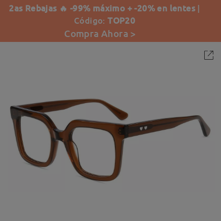
2as Rebajas 🔥 -99% máximo + -20% en lentes
|
Código:
TOP20
Compra Ahora >