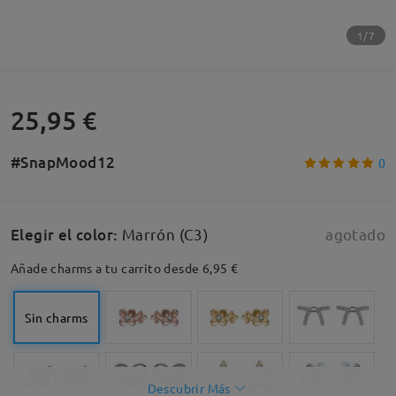
1/7
25,95 €
#SnapMood12
0
Elegir el color
:
Marrón (C3)
agotado
Añade charms a tu carrito desde 6,95 €
Sin charms
Descubrir Más