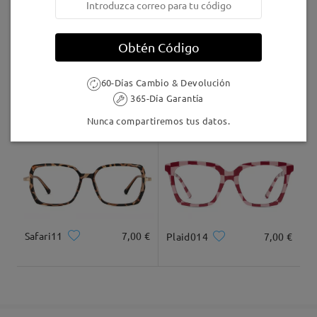
5-7 días laborales
detalles
Obtén Código
Llegado
60-Días Cambio & Devolución
365-Día Garantía
AC49995
24,95 €
F907
17,00 €
Nunca compartiremos tus datos.
Safari11
7,00 €
Plaid014
7,00 €