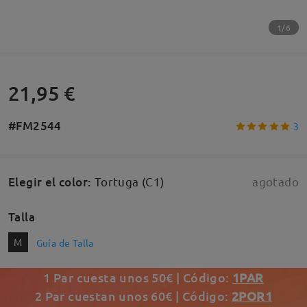
1/6
21,95 €
#FM2544
3
Elegir el color
:
Tortuga (C1)
agotado
Talla
M
Guía de Talla
1 Par cuesta unos 50€ | Código:
1PAR
2 Par cuestan unos 60€ | Código:
2POR1