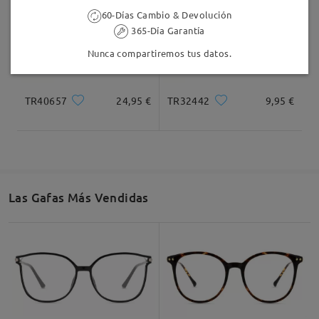
60-Días Cambio & Devolución
365-Día Garantía
Nunca compartiremos tus datos.
TR40657
24,95 €
TR32442
9,95 €
Las Gafas Más Vendidas