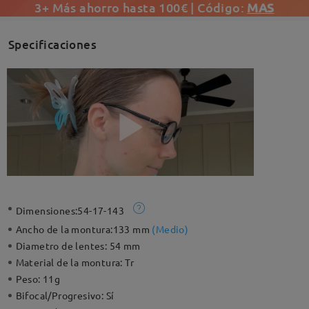
3+ Más ahorro hasta 100€ | Código:
MAS
Specificaciones
Dimensiones:
54-17-143
Ancho de la montura:
133 mm
(
Medio
)
Diametro de lentes:
54 mm
Material de la montura:
Tr
Peso:
11g
Bifocal/Progresivo:
Sí