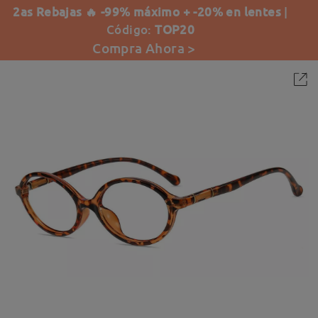
2as Rebajas 🔥 -99% máximo + -20% en lentes
|
Código:
TOP20
Compra Ahora >