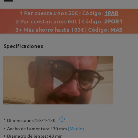
1 Par cuesta unos 50€ | Código:
1PAR
2 Par cuestan unos 60€ | Código:
2POR1
3+ Más ahorro hasta 100€ | Código:
MAS
Specificaciones
Dimensiones:
48-21-150
Ancho de la montura:
130 mm
(
Medio
)
Diametro de lentes:
48 mm