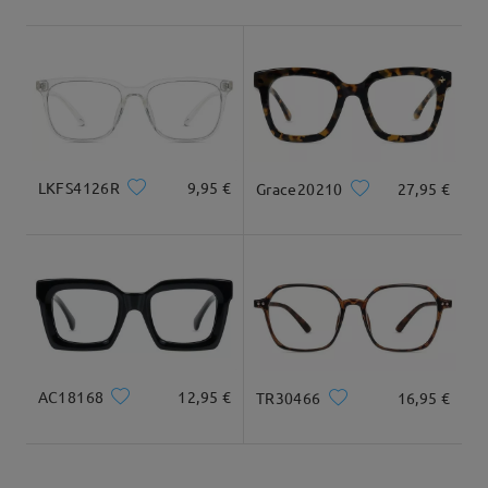
Envío
5-7 días laborales
detalles
Tipo Rostro:
Longitud Rostro:
Ancho Rostro:
ovalada
17cm/6.69 in
12.5cm/4.92 in
Llegado
Dimensiones
LKFS4126R
9,95 €
Grace20210
27,95 €
Ancho Total
Longitud de Patillas
130mm/ 5.12in
150mm/ 5.91in
AC18168
12,95 €
TR30466
16,95 €