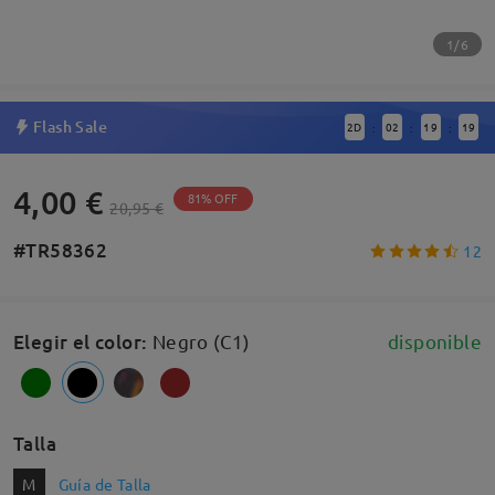
1/6
Flash Sale
2
D
02
19
19
:
:
:
4,00 €
81% OFF
20,95 €
#TR58362
12
Elegir el color
:
Negro (C1)
disponible
Talla
M
Guía de Talla