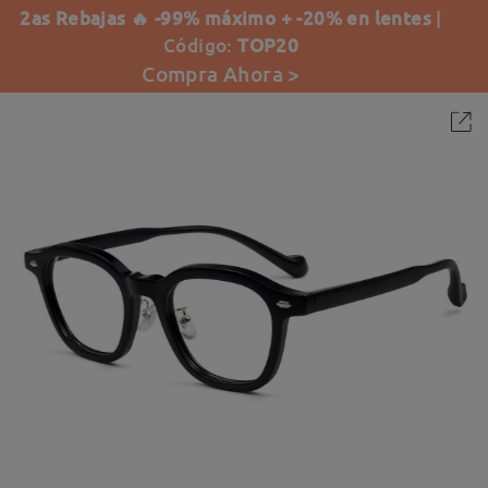
2as Rebajas 🔥 -99% máximo + -20% en lentes
|
Código:
TOP20
Compra Ahora >