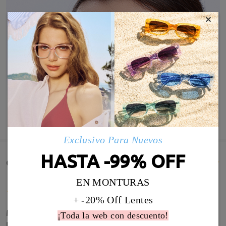
×
MOSTRAR MÁS
Exclusivo Para Nuevos
HASTA -99% OFF
Comentarios de Clientes(12)
EN MONTURAS
+ -20% Off Lentes
Muy comodas, bonitas y acoplan muy bien lo
¡Toda la web con descuento!
recomiendo al 100%. Bien graduadas,con su