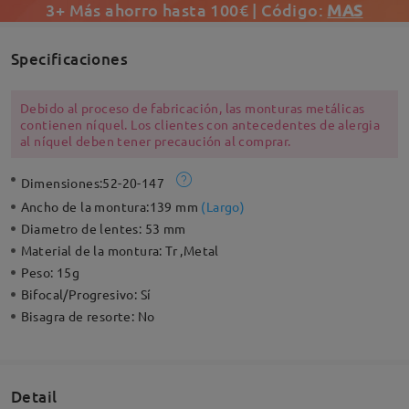
3+ Más ahorro hasta 100€ | Código:
MAS
Specificaciones
Debido al proceso de fabricación, las monturas metálicas
contienen níquel. Los clientes con antecedentes de alergia
al níquel deben tener precaución al comprar.
Dimensiones:
52-20-147
Ancho de la montura:
139 mm
(
Largo
)
Diametro de lentes:
53 mm
Material de la montura:
Tr ,Metal
Peso:
15g
Bifocal/Progresivo:
Sí
Bisagra de resorte:
No
Detail