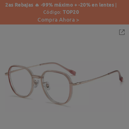
2as Rebajas 🔥 -99% máximo + -20% en lentes
|
Código:
TOP20
Compra Ahora >