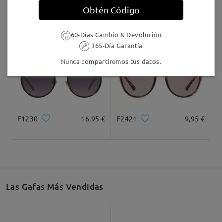
Obtén Código
April0199
9,95 €
TR97008
5,00 €
60-Días Cambio & Devolución
365-Día Garantía
Nunca compartiremos tus datos.
F1230
16,95 €
F2421
9,95 €
Las Gafas Más Vendidas