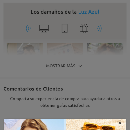
MOSTRAR MÁS
Comentarios de Clientes
Comparta su experiencia de compra para ayudar a otros a
obtener gafas satisfechas
×
Deje su comentario