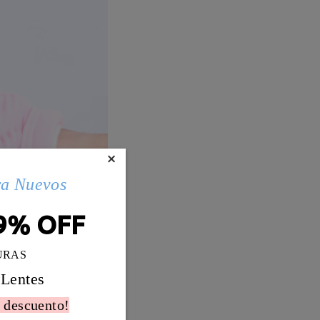
×
ra Nuevos
9% OFF
URAS
 Lentes
 descuento!