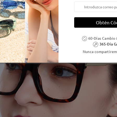
Obtén Có
60-Días Cambio 
365-Día G
Nunca compartiremo