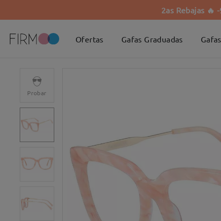
2as Rebajas 🔥 
Ofertas
Gafas Graduadas
Gafas
Probar