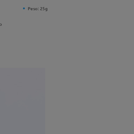
Peso:
25g
o