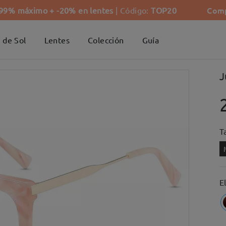
Comp
-99% máximo + -20% en lentes
| Código:
TOP20
 de Sol
Lentes
Colección
Guía
J
Ta
E