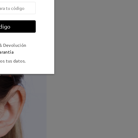
digo
& Devolución
arantía
s tus datos.