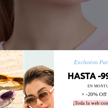
Exclusivo Pa
HASTA -9
EN MONT
+ -20% Off
¡Toda la web con