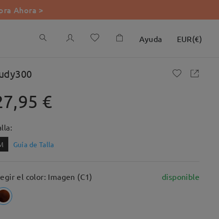
ra Ahora >
Ayuda
EUR
(
€
)
udy300
27,95 €
lla:
M
Guía de Talla
legir el color: Imagen (C1)
disponible