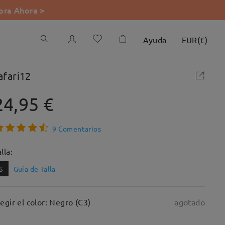
ra Ahora >
Ayuda
EUR
(
€
)
afari12
24,95 €
9 Comentarios
lla:
S
Guía de Talla
legir el color: Negro (C3)
agotado