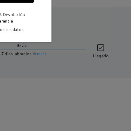
& Devolución
arantía
s tus datos.
Envío
-7 días laborales
detalles
Llegado