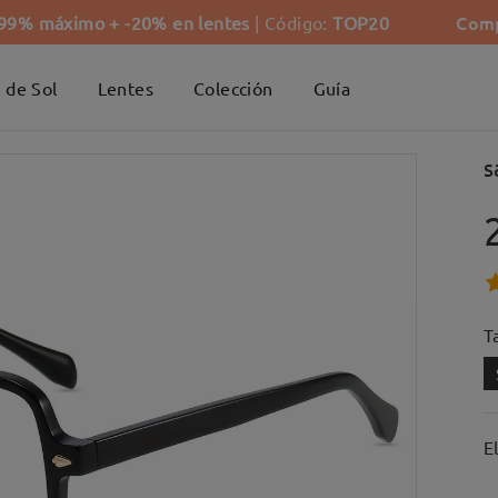
Comp
-99% máximo + -20% en lentes
| Código:
TOP20
 de Sol
Lentes
Colección
Guía
s
Ta
E