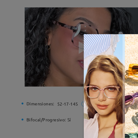
Dimensiones:
Ancho de
52-17-145
Bifocal/Progresivo:
Sí
Bisagra d