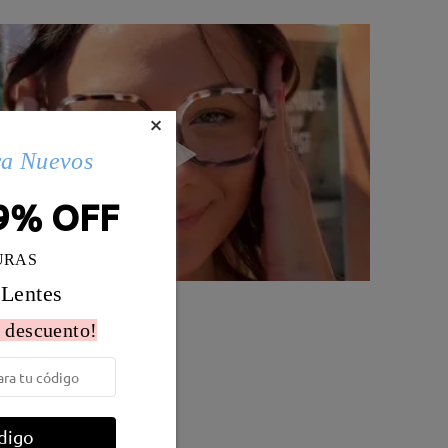
×
ra Nuevos
9% OFF
URAS
 Lentes
 descuento!
Peso:
20g
o
digo