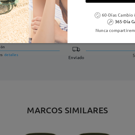
60-Días Cambio 
365-Día G
DELIVERY
Nunca compartiremo
ión
es
detalles
5
Enviado
MARCOS SIMILARES