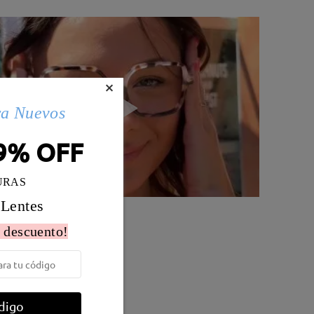
×
ra Nuevos
9% OFF
URAS
 Lentes
 descuento!
Peso:
20g
o
digo