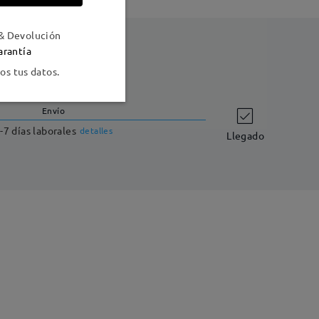
& Devolución
arantía
s tus datos.
Envío
-7 días laborales
detalles
Llegado