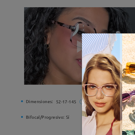
Dimensiones:
Ancho de
52-17-145
Bifocal/Progresivo:
Sí
Bisagra d