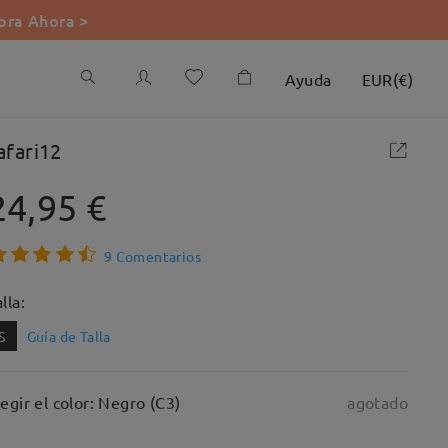
ra Ahora >
Ayuda
EUR
(
€
)
afari12
24,95 €
9 Comentarios
lla:
S
Guía de Talla
legir el color: Negro (C3)
agotado