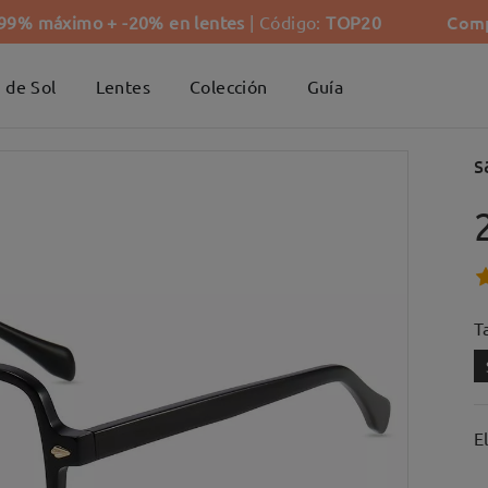
Comp
-99% máximo + -20% en lentes
| Código:
TOP20
 de Sol
Lentes
Colección
Guía
s
Ta
E