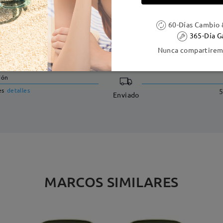
60-Días Cambio 
365-Día G
DELIVERY
Nunca compartiremo
ión
es
detalles
5
Enviado
MARCOS SIMILARES