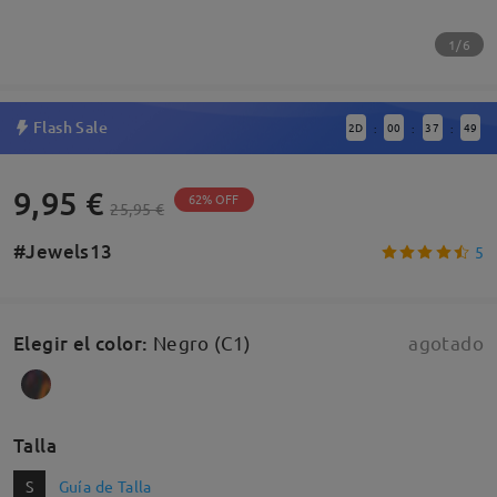
1/6
Flash Sale
2
D
00
37
49
:
:
:
9,95 €
62% OFF
25,95 €
#Jewels13
5
Elegir el color
:
Negro (C1)
agotado
Talla
S
Guía de Talla