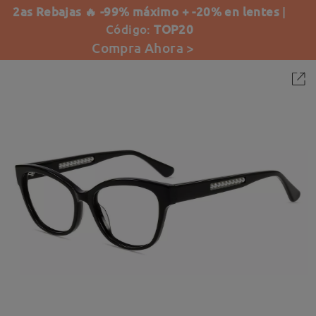
2as Rebajas 🔥 -99% máximo + -20% en lentes
|
Código:
TOP20
Compra Ahora >