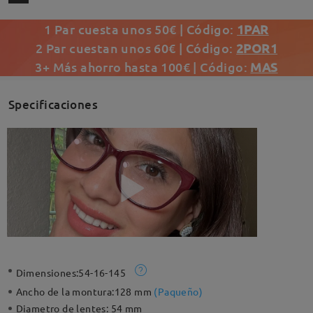
1 Par cuesta unos 50€ | Código:
1PAR
2 Par cuestan unos 60€ | Código:
2POR1
3+ Más ahorro hasta 100€ | Código:
MAS
Specificaciones
Dimensiones:
54-16-145
Ancho de la montura:
128 mm
(
Paqueño
)
Diametro de lentes:
54 mm