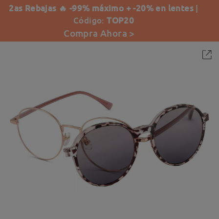
2as Rebajas 🔥 -99% máximo + -20% en lentes
|
Código:
TOP20
Compra Ahora >