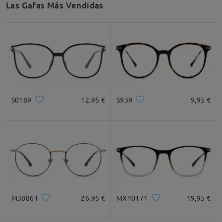
Las Gafas Más Vendidas
Ancho de Cristal
Altura de Cristal
Ancho de Puente
51mm/ 2.01in
47mm/ 1.85in
18mm/ 0.71in
Recomendación de Rostro
S0189
12,95 €
S939
9,95 €
Cuadrada
Redondo
Corazón
Diamante
Ovalado
* For Reference Only
M38861
26,95 €
MX40171
19,95 €
Descripción del Producto