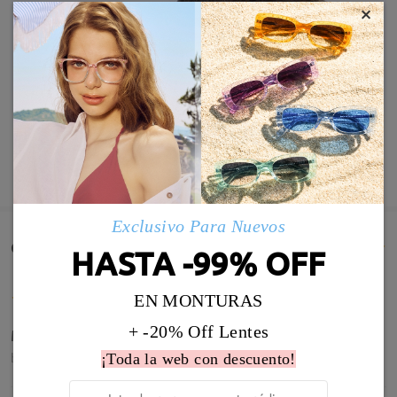
×
MOSTRAR MÁS
Exclusivo Para Nuevos
Comentarios de Clientes(25)
HASTA -99% OFF
EN MONTURAS
+ -20% Off Lentes
Muy bien, es una gafa estupenda
by
Diego
on
Nov 2 , 2025
¡Toda la web con descuento!