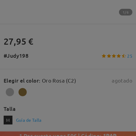
1/6
27,95 €
#Judy198
25
Elegir el color
:
Oro Rosa (C2)
agotado
Talla
M
Guía de Talla
1 Par cuesta unos 50€ | Código:
1PAR