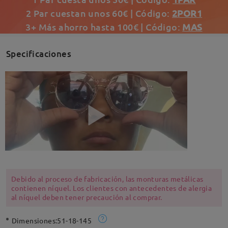
2 Par cuestan unos 60€ | Código:
2POR1
3+ Más ahorro hasta 100€ | Código:
MAS
Specificaciones
Debido al proceso de fabricación, las monturas metálicas
contienen níquel. Los clientes con antecedentes de alergia
al níquel deben tener precaución al comprar.
Dimensiones:
51-18-145