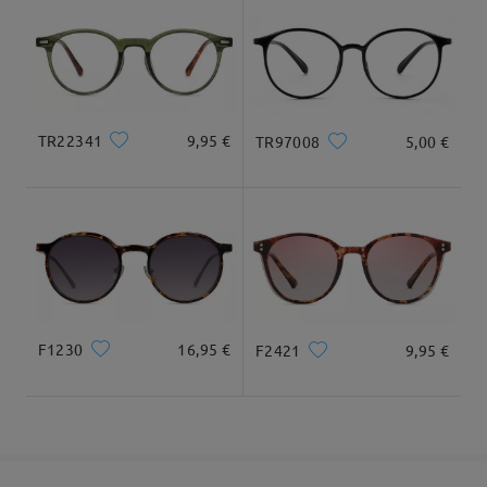
Llegado
Tipo Rostro:
Longitud Rostro:
Ancho Rostro:
square
17.5cm/6.89 in
13cm/5.12 in
TR22341
9,95 €
TR97008
5,00 €
Dimensiones
F1230
16,95 €
F2421
9,95 €
Ancho Total
Longitud de Patillas
133mm/ 5.24in
145mm/ 5.71in