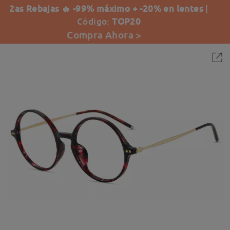
2as Rebajas 🔥 -99% máximo + -20% en lentes
|
Código:
TOP20
Compra Ahora >