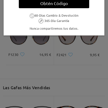
Obtén Código
Judy135
9,95 €
TR97008
5,00 €
60-Días Cambio & Devolución
365-Día Garantía
Nunca compartiremos tus datos.
F1230
16,95 €
F2421
9,95 €
Las Gafas Más Vendidas