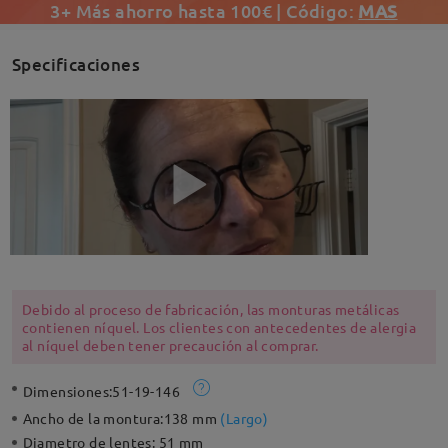
3+ Más ahorro hasta 100€ | Código:
MAS
Specificaciones
Debido al proceso de fabricación, las monturas metálicas
contienen níquel. Los clientes con antecedentes de alergia
al níquel deben tener precaución al comprar.
Dimensiones:
51-19-146
Ancho de la montura:
138 mm
(
Largo
)
Diametro de lentes:
51 mm