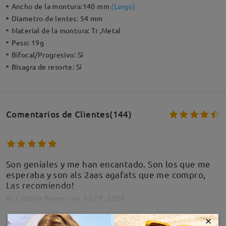
Ancho de la montura:
140 mm
(
Largo
)
Diametro de lentes:
54 mm
Material de la montura:
Tr ,Metal
Peso:
19g
Bifocal/Progresivo:
Sí
Bisagra de resorte:
Sí
Comentarios de Clientes(144)
Son geniales y me han encantado. Son los que me
esperaba y son als 2aas agafats que me compro,
Las recomiendo!
by
Cristina Romero
on
Jul 28 , 2026
×