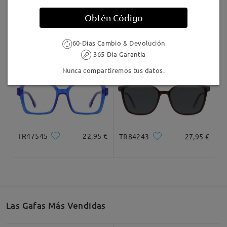
Llegado
Obtén Código
TM27981
9,95 €
MT74546
27,95 €
60-Días Cambio & Devolución
365-Día Garantía
Nunca compartiremos tus datos.
TR47545
22,95 €
TR84243
27,95 €
Las Gafas Más Vendidas