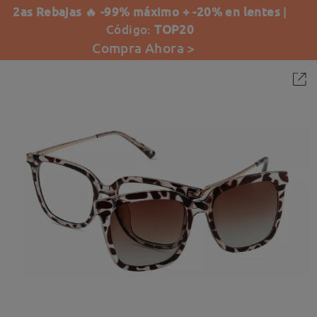
2as Rebajas 🔥 -99% máximo + -20% en lentes
|
Código:
TOP20
Compra Ahora >