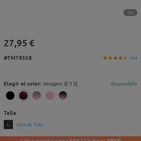
1/6
27,95 €
#TM78558
144
Elegir el color
:
Imagen (C13)
disponible
Talla
L
Guía de Talla
1 Par cuesta unos 50€ | Código:
1PAR