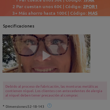
2 Par cuestan unos 60€ | Código:
2POR1
3+ Más ahorro hasta 100€ | Código:
MAS
Specificaciones
Debido al proceso de fabricación, las monturas metálicas
contienen níquel. Los clientes con antecedentes de alergia
al níquel deben tener precaución al comprar.
Dimensiones:
52-18-143