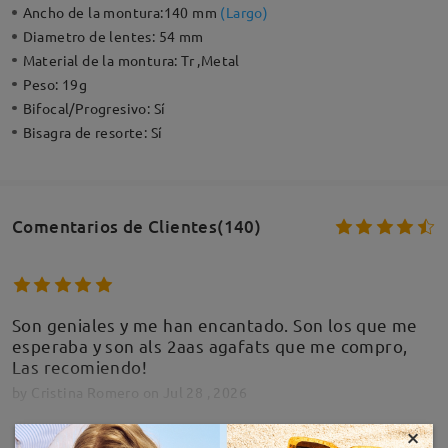
Ancho de la montura:
140 mm
(
Largo
)
Diametro de lentes:
54 mm
Material de la montura:
Tr ,Metal
Peso:
19g
Bifocal/Progresivo:
Sí
Bisagra de resorte:
Sí
Comentarios de Clientes(140)
Son geniales y me han encantado. Son los que me
esperaba y son als 2aas agafats que me compro,
Las recomiendo!
by
Cristina Romero
on
Jul 28 , 2026
×