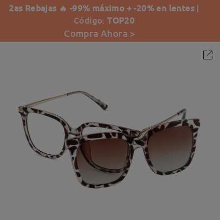
2as Rebajas 🔥 -99% máximo + -20% en lentes
|
Código:
TOP20
Compra Ahora >