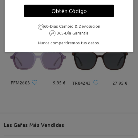
Llegado
Obtén Código
F18905A
9,95 €
TM27981
9,95 €
60-Días Cambio & Devolución
365-Día Garantía
Nunca compartiremos tus datos.
FFM2603
9,95 €
TR84243
27,95 €
Las Gafas Más Vendidas