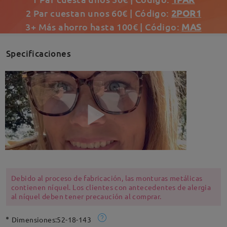
2 Par cuestan unos 60€ | Código:
2POR1
3+ Más ahorro hasta 100€ | Código:
MAS
Specificaciones
Debido al proceso de fabricación, las monturas metálicas
contienen níquel. Los clientes con antecedentes de alergia
al níquel deben tener precaución al comprar.
Dimensiones:
52-18-143