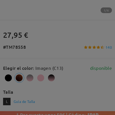
1/6
27,95 €
#TM78558
140
Elegir el color
:
Imagen (C13)
disponible
Talla
L
Guía de Talla
1 Par cuesta unos 50€ | Código:
1PAR