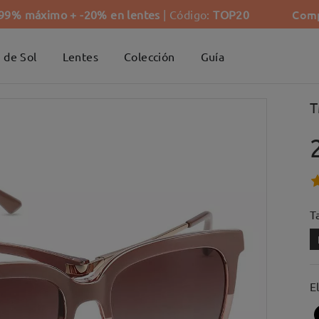
Comp
-99% máximo + -20% en lentes
| Código:
TOP20
 de Sol
Lentes
Colección
Guía
T
Ta
E