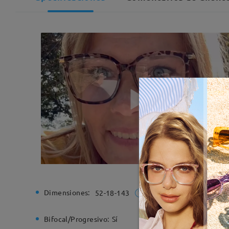
Dimensiones:
Ancho de
52-18-143
Bifocal/Progresivo:
Sí
Bisagra d