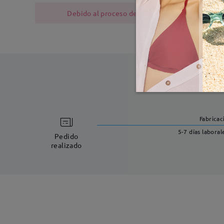
Debido al proceso de fabricación, las monturas
Fabricac
5-7 días laboral
Pedido
realizado