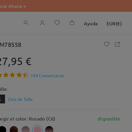
ra Ahora >
Ayuda
EUR
(
€
)
M78558
27,95 €
144 Comentarios
lla:
L
Guía de Talla
legir el color: Rosado (C6)
disponible