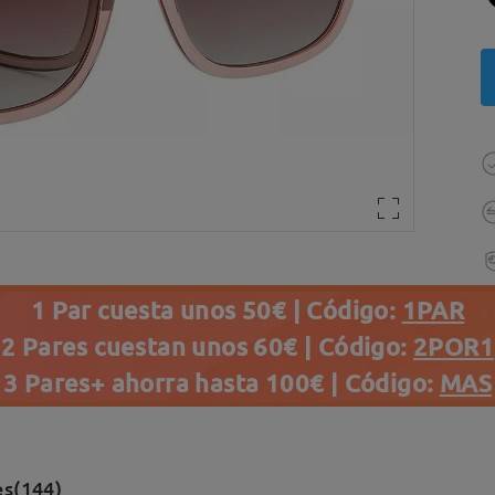
1 Par cuesta unos 50€ | Código:
1PAR
2 Pares cuestan unos 60€ | Código:
2POR1
3 Pares+ ahorra hasta 100€ | Código:
MAS
es(144)