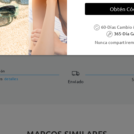
 metálicas contienen níquel. Los clientes con antecedentes de alerg
Obtén Có
60-Días Cambio 
365-Día G
Nunca compartiremo
DELIVERY
ión
es
detalles
5
Enviado
MARCOS SIMILARES