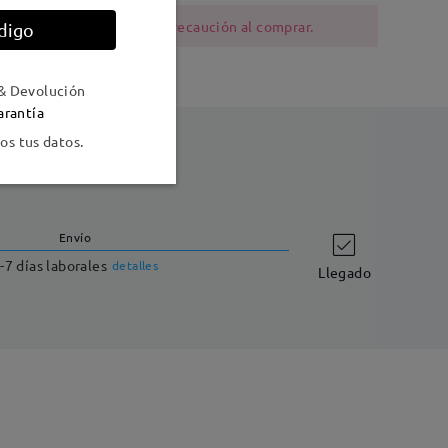
ia al níquel deben tener precaución al comprar.
digo
& Devolución
arantía
s tus datos.
Envío
-7 días laborales
detalles
Llegado