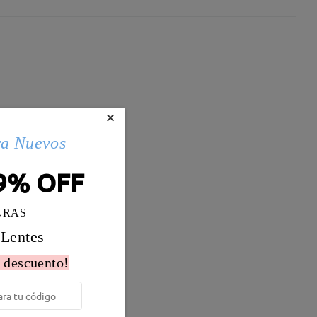
×
ra Nuevos
9% OFF
URAS
 Lentes
 descuento!
Peso:
19g
al