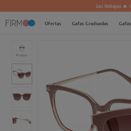
2as Rebajas 🔥 
Ofertas
Gafas Graduadas
Gafas
Probar