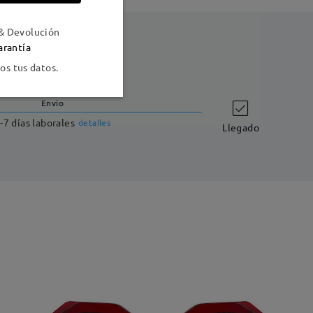
& Devolución
arantía
s tus datos.
Envío
-7 días laborales
detalles
Llegado