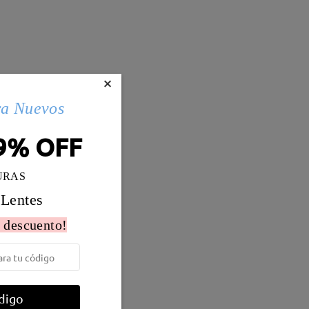
×
ra Nuevos
9% OFF
URAS
 Lentes
 descuento!
Peso:
18g
o
digo