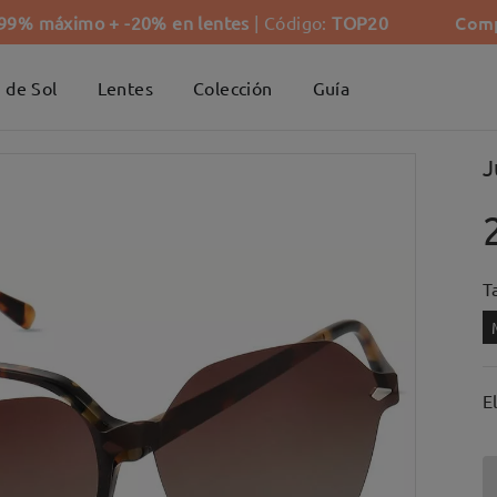
Comp
-99% máximo + -20% en lentes
| Código:
TOP20
 de Sol
Lentes
Colección
Guía
J
Ta
E