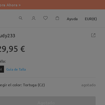
ra Ahora >
Ayuda
EUR
(
€
)
udy233
29,95 €
lla:
M
Guía de Talla
legir el color: Tortuga (C2)
agotado
Agotado