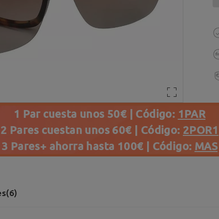
1 Par cuesta unos 50€ | Código:
1PAR
2 Pares cuestan unos 60€ | Código:
2POR1
3 Pares+ ahorra hasta 100€ | Código:
MAS
s(6)