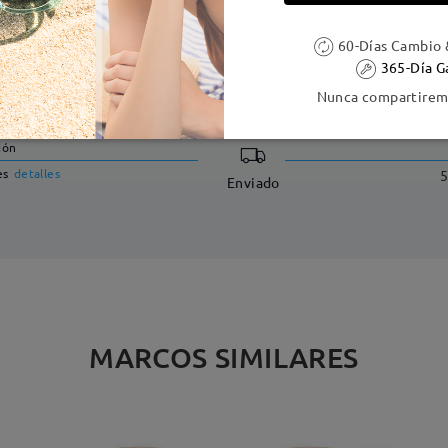
60-Días Cambio 
365-Día G
DELIVERY
Nunca compartiremo
ión
es
detalles
5
Enviado
MARCOS SIMILARES