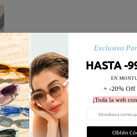
Exclusivo Pa
HASTA -9
EN MONT
+ -20% Off
¡Toda la web con
 la montura:
129 mm
(
Medio
)
Diametro de lentes:
52 mm
e resorte:
No
Material de la montura:
Acetat
Obtén Có