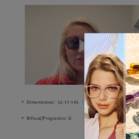
Dimensiones:
Ancho de
52-17-145
Bifocal/Progresivo:
Sí
Bisagra d