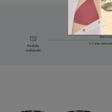
Fabricac
5-7 días laboral
Pedido
realizado