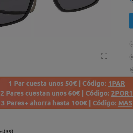
1 Par cuesta unos 50€ | Código:
1PAR
2 Pares cuestan unos 60€ | Código:
2POR1
3 Pares+ ahorra hasta 100€ | Código:
MAS
s(39)