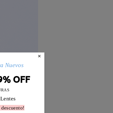
×
ra Nuevos
9% OFF
URAS
 Lentes
 descuento!