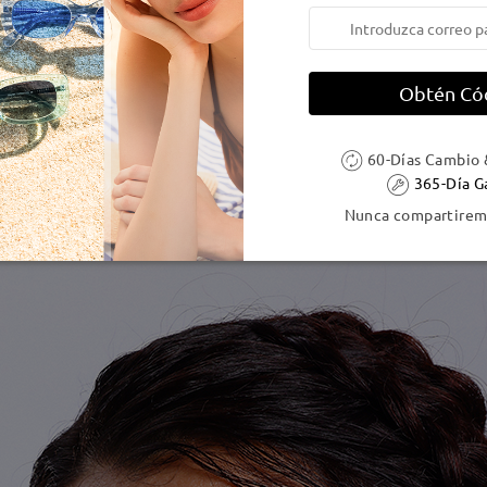
Obtén Có
60-Días Cambio 
365-Día G
Nunca compartiremo