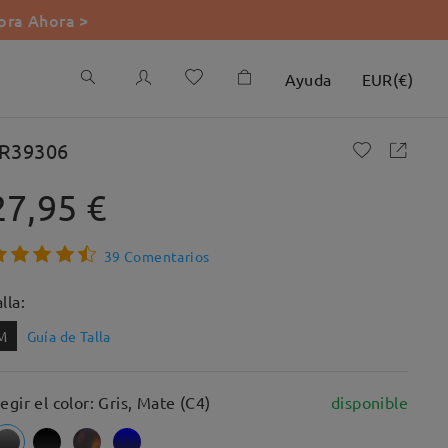
ra Ahora >
Ayuda
EUR
(
€
)
R39306
27,95 €
39 Comentarios
lla:
M
Guía de Talla
legir el color: Gris, Mate (C4)
disponible