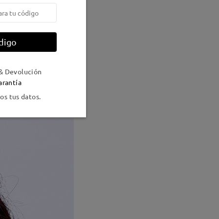
digo
& Devolución
arantía
s tus datos.