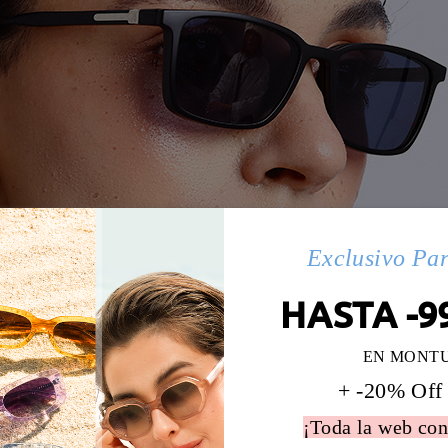
Exclusivo Pa
HASTA -9
EN MONT
+ -20% Off
¡Toda la web con