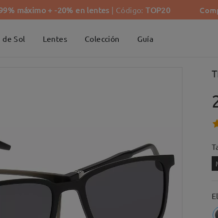
Comp
-99% máximo + -20% en lentes
| Código:
TOP20
 de Sol
Lentes
Colección
Guía
T
Ta
E