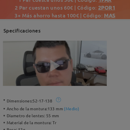
2 Par cuestan unos 60€ | Código:
2POR1
3+ Más ahorro hasta 100€ | Código:
MAS
Specificaciones
Dimensiones:
52-17-138
Ancho de la montura:
133 mm
(
Medio
)
Diametro de lentes:
55 mm
Material de la montura:
Tr
Peso:
12g