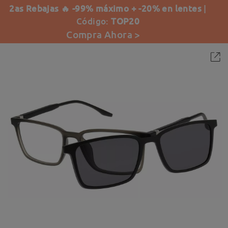
2as Rebajas 🔥 -99% máximo + -20% en lentes
|
Código:
TOP20
Compra Ahora >