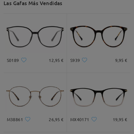
Las Gafas Más Vendidas
Recomendación de Rostro
Cuadrada
Redondo
Corazón
Diamante
Ovalado
S0189
12,95 €
S939
9,95 €
* For Reference Only
Descripción del Producto
M38861
26,95 €
MX40171
19,95 €