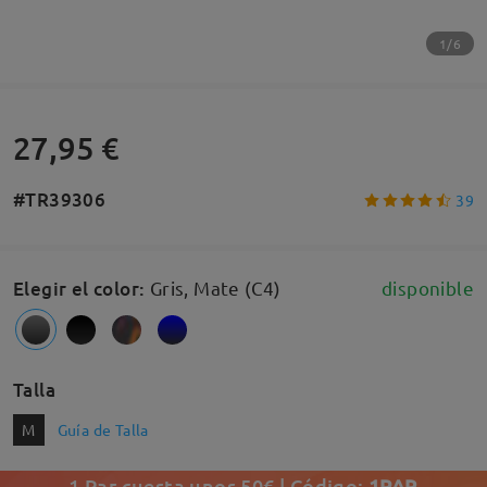
1/6
27,95 €
#TR39306
39
Elegir el color
:
Gris, Mate (C4)
disponible
Talla
M
Guía de Talla
1 Par cuesta unos 50€ | Código:
1PAR