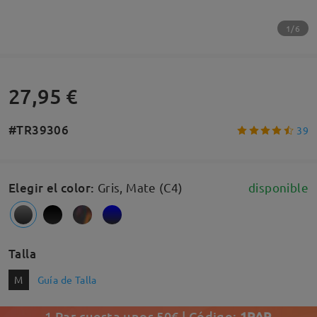
1/6
27,95 €
#TR39306
39
Elegir el color
:
Gris, Mate (C4)
disponible
Talla
M
Guía de Talla
1 Par cuesta unos 50€ | Código:
1PAR