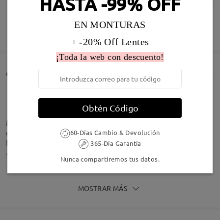
HASTA -99% OFF
Infomación de Modelo
EN MONTURAS
MOSTRAR MÁS
+ -20% Off Lentes
¡Toda la web con descuento!
Comentarios de Clientes(39)
Obtén Código
Me encanta las gafas, pero la valoración baja se
debe a que me han llegado mal ajustadas, más
60-Días Cambio & Devolución
bajas de un ojo que de otro. Me ha costado mucho
365-Día Garantía
esfuerzo dejarlas casi derechas.
Nunca compartiremos tus datos.
by
Manuel J.
on
Jul 15 , 2026
MOSTRAR MÁS
Manuel J. Pestaña
reply
Jul 16 , 2026
He recibido respuesta y soluciones (incluido cupón