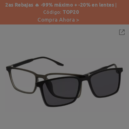
2as Rebajas 🔥 -99% máximo + -20% en lentes
|
Código:
TOP20
Compra Ahora >