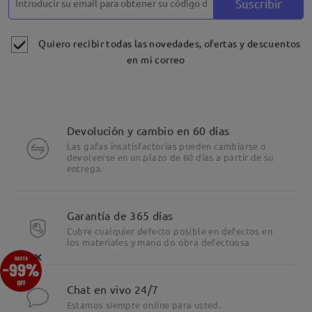
Suscribir
Quiero recibir todas las novedades, ofertas y descuentos
en mi correo
Devolución y cambio en 60 días
Las gafas insatisfactorias pueden cambiarse o
devolverse en un plazo de 60 días a partir de su
entrega.
Garantía de 365 días
Cubre cualquier defecto posible en defectos en
los materiales y mano do obra defectuosa
×
Chat en vivo 24/7
Montura rectangular minimalista en tonos fríos para un
Estamos siempre online para usted.
estilo elegante.