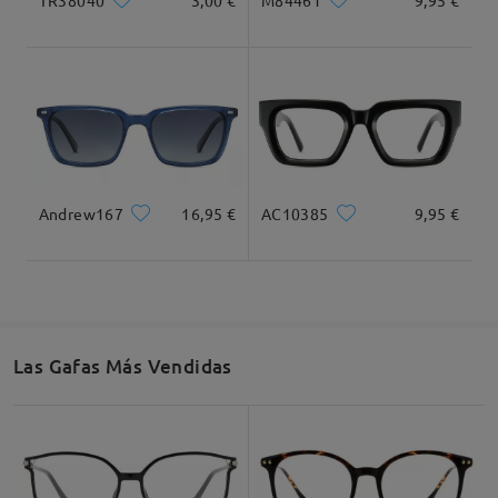
M84461
9,95 €
Recomendación de Rostro
Andrew167
16,95 €
AC10385
9,95 €
Cuadrada
Redondo
Corazón
Diamante
Ovalado
* For Reference Only
Las Gafas Más Vendidas
Descripción del Producto