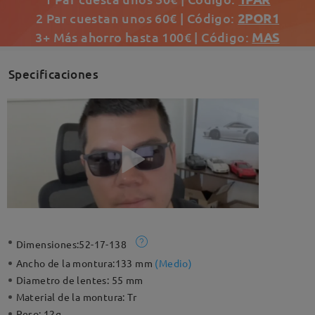
2 Par cuestan unos 60€ | Código:
2POR1
3+ Más ahorro hasta 100€ | Código:
MAS
Specificaciones
Dimensiones:
52-17-138
Ancho de la montura:
133 mm
(
Medio
)
Diametro de lentes:
55 mm
Material de la montura:
Tr
Peso:
12g