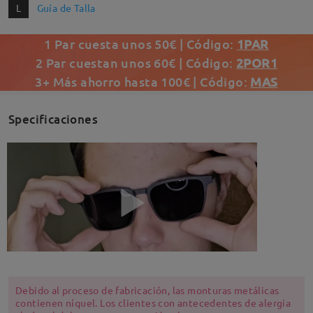
L
Guía de Talla
1 Par cuesta unos 50€ | Código:
1PAR
2 Par cuestan unos 60€ | Código:
2POR1
3+ Más ahorro hasta 100€ | Código:
MAS
Specificaciones
Debido al proceso de fabricación, las monturas metálicas
contienen níquel. Los clientes con antecedentes de alergia