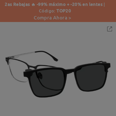
2as Rebajas 🔥 -99% máximo + -20% en lentes
|
Código:
TOP20
Compra Ahora >