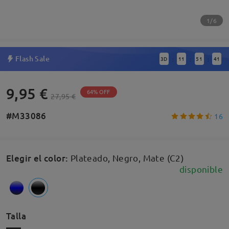
1/6
Flash Sale
3
D
11
51
40
:
:
:
9,95 €
64% OFF
27,95 €
#M33086
16
Elegir el color
:
Plateado, Negro, Mate (C2)
disponible
Talla