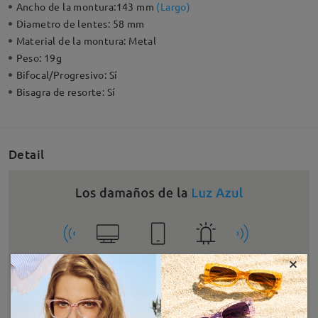
Ancho de la montura:
143 mm
(
Largo
)
Diametro de lentes:
58 mm
Material de la montura:
Metal
Peso:
19g
Bifocal/Progresivo:
Sí
Bisagra de resorte:
Sí
Detail
×