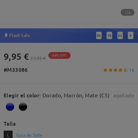
1/6
Flash Sale
0
D
19
32
4
:
:
:
9,95 €
64% OFF
27,95 €
#M33086
16
Elegir el color
:
Dorado, Marrón, Mate (C5)
agotado
Talla
L
Guía de Talla