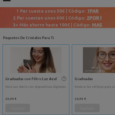
1 Par cuesta unos 50€ | Código:
1PAR
2 Par cuestan unos 60€ | Código:
2POR1
3+ Más ahorro hasta 100€ | Código:
MAS
Paquetes De Cristales Para Ti
Graduadas con Filtro Luz Azul
Graduadas
Para uso diario con dispositivos digitales.
Reduce los reflejos para un
24,90 €
26,90 €
Agotado
Agotado