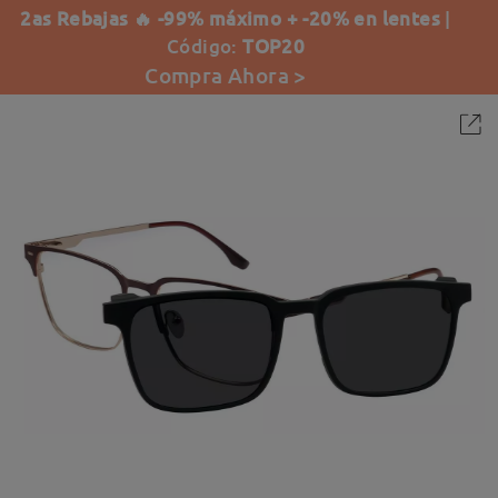
2as Rebajas 🔥 -99% máximo + -20% en lentes
|
Código:
TOP20
Compra Ahora >