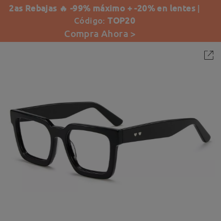
2as Rebajas 🔥 -99% máximo + -20% en lentes
|
Código:
TOP20
Compra Ahora >