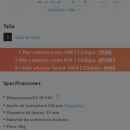
Descubrir Más
Talla
S
Guía de Talla
1 Par cuesta unos 50€ | Código:
1PAR
2 Par cuestan unos 60€ | Código:
2POR1
3+ Más ahorro hasta 100€ | Código:
MAS
Specificaciones
Dimensiones:
53-19-145
Ancho de la montura:
128 mm
(
Paqueño
)
Diametro de lentes:
53 mm
Material de la montura:
Acetato
Peso:
38g