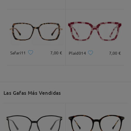
Recomendación de Rostro
Safari11
7,00 €
Plaid014
7,00 €
Cuadrada
Redondo
Corazón
Diamante
Ovalado
* Solo Para Referencia
Las Gafas Más Vendidas
Descripción del Producto