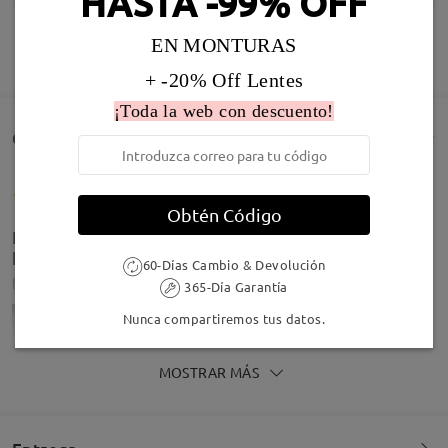
HASTA -99% OFF
Infomación de Modelo
EN MONTURAS
MOSTRAR MÁS
+ -20% Off Lentes
¡Toda la web con descuento!
Comentarios de Clientes(8)
Obtén Código
El color es preciosoooo. Y la forma queda ideal. Me
han encantado
60-Días Cambio & Devolución
by
Irene
on
Jul 29 , 2026
365-Día Garantía
Nunca compartiremos tus datos.
MOSTRAR MÁS
Tipo Rostro:
Longitud Rostro:
Ancho Rostro: