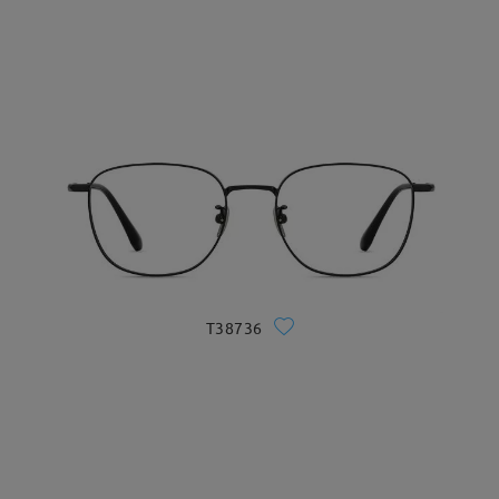
T38736