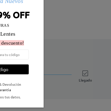
ra Nuevos
Peso:
24g
9% OFF
URAS
 Lentes
 descuento!
digo
Envío
-7 días laborales
detalles
Llegado
& Devolución
arantía
s tus datos.