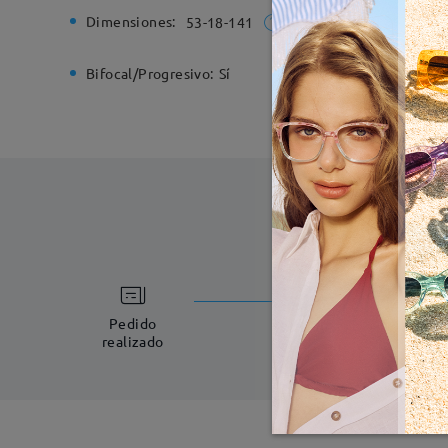
Dimensiones:
Ancho de
53-18-141
Bifocal/Progresivo:
Sí
Bisagra d
Fabricac
5-7 días laboral
Pedido
realizado