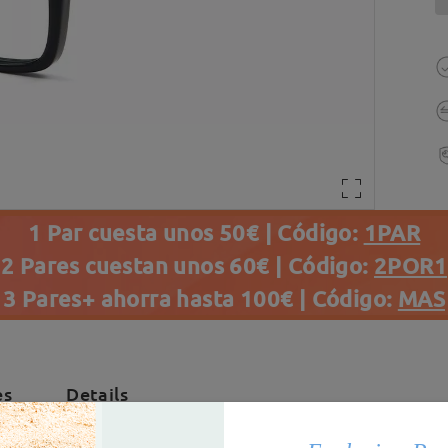
1 Par cuesta unos 50€ | Código:
1PAR
2 Pares cuestan unos 60€ | Código:
2POR1
3 Pares+ ahorra hasta 100€ | Código:
MAS
es
Details