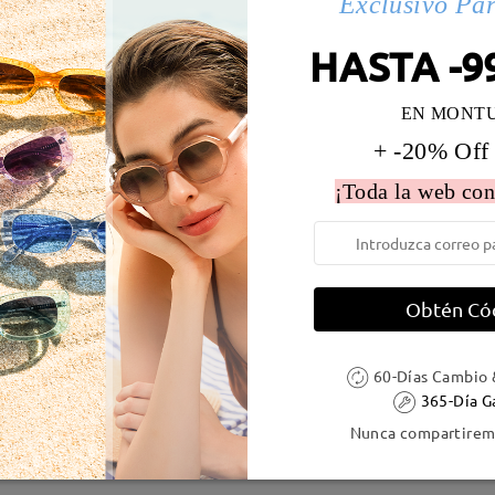
Exclusivo Pa
 la montura:
132 mm
(
Medio
)
Diametro de lentes:
59 mm
HASTA -9
e resorte:
Sí
Material de la montura:
Tr
EN MONT
+ -20% Off
¡Toda la web con
DELIVERY
Obtén Có
ión
es
detalles
5
Enviado
60-Días Cambio 
365-Día G
Nunca compartiremo