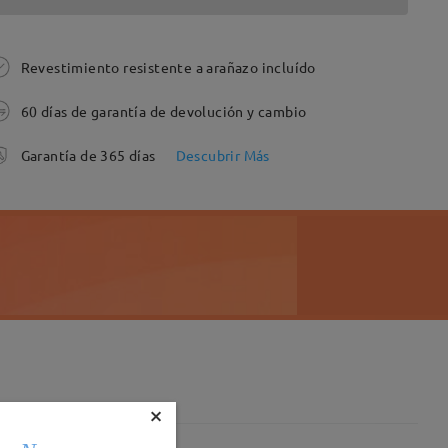
Revestimiento resistente a arañazo incluído
60 días de garantía de devolución y cambio
Garantía de 365 días
Descubrir Más
×