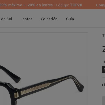
Comp
-99% máximo + -20% en lentes
| Código:
TOP20
 de Sol
Lentes
Colección
Guía
T
Ta
E