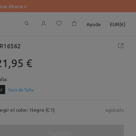
ra Ahora >
Ayuda
EUR
(
€
)
R16562
21,95 €
lla:
M
Guía de Talla
legir el color: Negro (C1)
agotado
Agotado