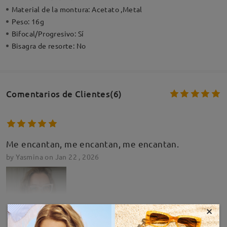
Material de la montura:
Acetato ,Metal
Peso:
16g
Bifocal/Progresivo:
Sí
Bisagra de resorte:
No
Comentarios de Clientes(6)
Me encantan, me encantan, me encantan.
by
Yasmina
on
Jan 22 , 2026
×
MOSTRAR MÁS