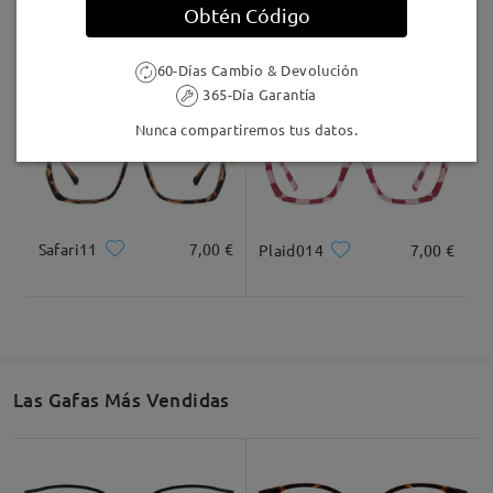
Obtén Código
AC49995
24,95 €
F907
17,00 €
60-Días Cambio & Devolución
365-Día Garantía
Nunca compartiremos tus datos.
Safari11
7,00 €
Plaid014
7,00 €
Las Gafas Más Vendidas