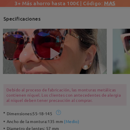
3+ Más ahorro hasta 100€ | Código:
MAS
Specificaciones
Debido al proceso de fabricación, las monturas metálicas
contienen níquel. Los clientes con antecedentes de alergia
al níquel deben tener precaución al comprar.
Dimensiones:
55-18-145
Ancho de la montura:
135 mm
(
Medio
)
Diametro de lentes:
57 mm