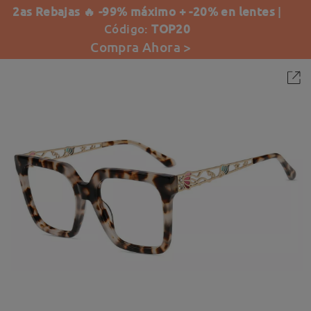
2as Rebajas 🔥 -99% máximo + -20% en lentes
|
Código:
TOP20
Compra Ahora >