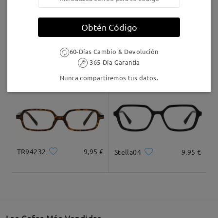
(disponible 24/7) o envíanos un correo electrónico
a service@firmoo.es con los detalles de tu pedido y
Llegado
Obtén Código
fotos para que podamos evaluar el problema y
ofrecerte una solución adecuada.
60-Días Cambio & Devolución
KXN1038
8,00 €
AC49000
9,95 €
365-Día Garantía
Nunca compartiremos tus datos.
Las medidas están mal puestas, son 10mm más de
lo marcado, de 125mm a 135mm. Yo al tener la cara
muy pequeña, no me quedan bien.
by
Sofia
on
Aug 20 , 2025
TR94232
9,95 €
Stella04
9,95 €
Firmoo's
reply
Aug 21 , 2025
Hola Sofía,
Gracias por avisarnos. Lamentamos mucho que la
montura te quede grande. Entendemos lo