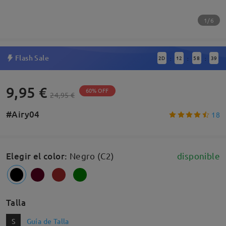
1/6
Flash Sale
2
D
12
58
39
:
:
:
9,95 €
60% OFF
24,95 €
#Airy04
18
Elegir el color
:
Negro (C2)
disponible
Talla
S
Guía de Talla