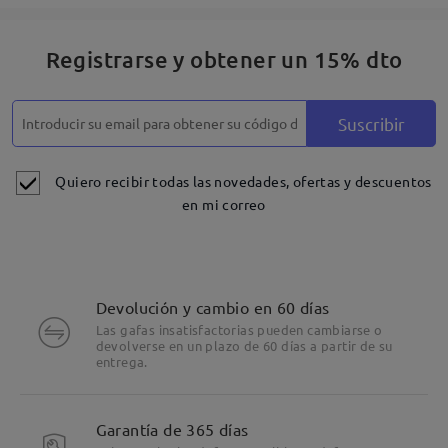
48 horas los fines de semana. El correo electrónico
podría acabar en tu carpeta de correo no deseado.
Registrarse y obtener un 15% dto
Por favor, revísalo también allí.
Suscribir
Leer todos los
Quiero recibir todas las novedades, ofertas y descuentos
en mi correo
comentarios
Deje su comentario
Devolución y cambio en 60 días
Las gafas insatisfactorias pueden cambiarse o
devolverse en un plazo de 60 días a partir de su
entrega.
Garantía de 365 días