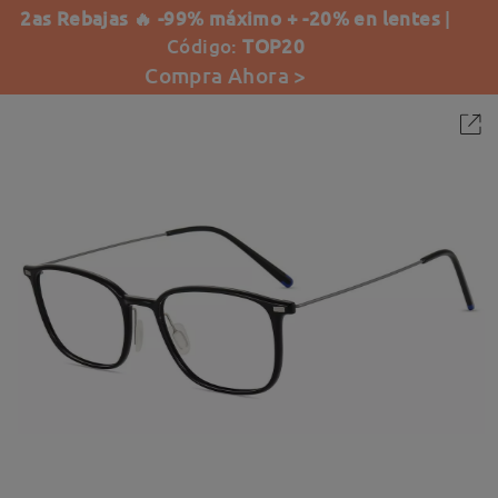
2as Rebajas 🔥 -99% máximo + -20% en lentes
|
Código:
TOP20
Compra Ahora >