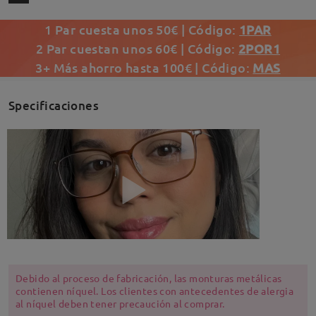
1 Par cuesta unos 50€ | Código:
1PAR
2 Par cuestan unos 60€ | Código:
2POR1
3+ Más ahorro hasta 100€ | Código:
MAS
Specificaciones
Debido al proceso de fabricación, las monturas metálicas
contienen níquel. Los clientes con antecedentes de alergia
al níquel deben tener precaución al comprar.