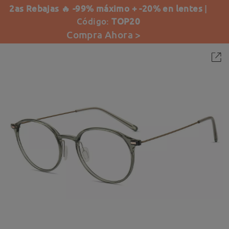
2as Rebajas 🔥 -99% máximo + -20% en lentes
|
Código:
TOP20
Compra Ahora >