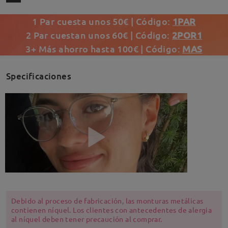
1 Par cuesta unos 50€ | Código:
1PAR
2 Par cuestan unos 60€ | Código:
2POR1
3+ Más ahorro hasta 100€ | Código:
MAS
Specificaciones
Debido al proceso de fabricación, las monturas metálicas
contienen níquel. Los clientes con antecedentes de alergia
al níquel deben tener precaución al comprar.