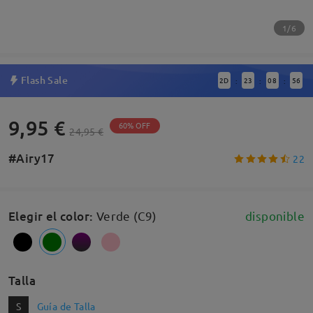
1/6
Flash Sale
2
D
23
08
55
:
:
:
9,95 €
60% OFF
24,95 €
#Airy17
22
Elegir el color
:
Verde (C9)
disponible
Talla
S
Guía de Talla