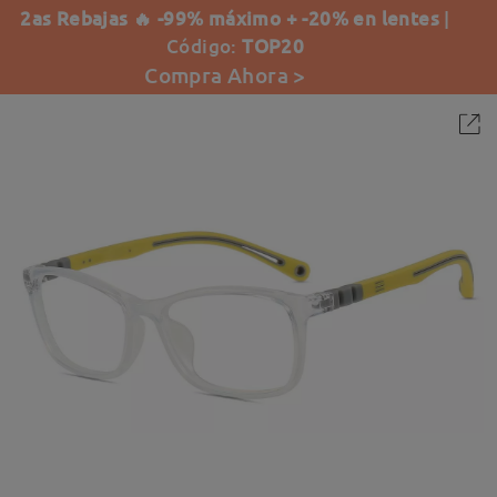
2as Rebajas 🔥 -99% máximo + -20% en lentes
|
Código:
TOP20
Compra Ahora >