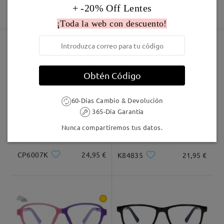
Fabricación
+ -20% Off Lentes
Garantía de 365 días
Descubrir Más
5-7 días laborales
detalles
Leer todos los
¡Toda la web con descuento!
comentarios
Deje su comentario
Enviado
Marcos Similares
Obtén Código
Envío
5-7 días laborales
detalles
60-Días Cambio & Devolución
365-Día Garantía
Llegado
Nunca compartiremos tus datos.
CP6007K
24,95 €
K84835
21,95 €