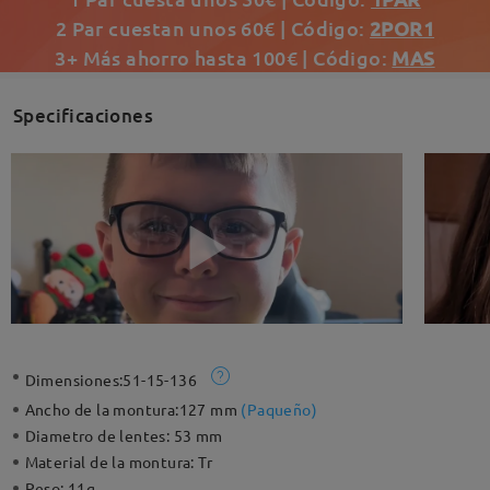
2 Par cuestan unos 60€ | Código:
2POR1
3+ Más ahorro hasta 100€ | Código:
MAS
Specificaciones
Dimensiones:
51-15-136
Ancho de la montura:
127 mm
(
Paqueño
)
Diametro de lentes:
53 mm
Material de la montura:
Tr
Peso:
11g