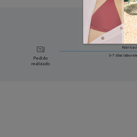
Fabricac
5-7 días laboral
Pedido
realizado