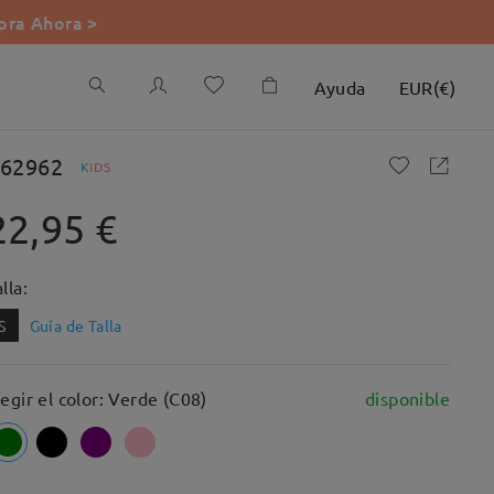
ra Ahora >
Ayuda
EUR
(
€
)
62962
K
I
D
S
22,95 €
lla:
S
Guía de Talla
legir el color: Verde (C08)
disponible