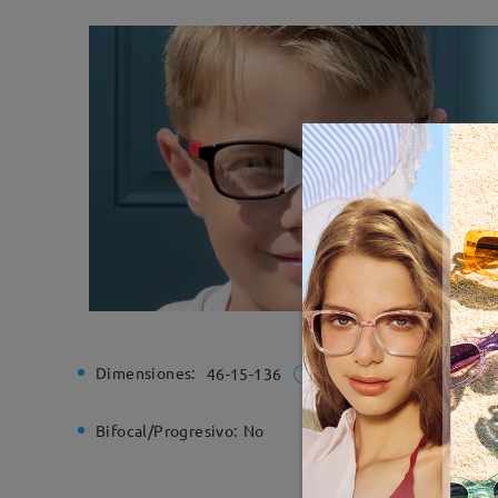
Dimensiones:
Ancho de
46-15-136
Bifocal/Progresivo:
No
Bisagra d