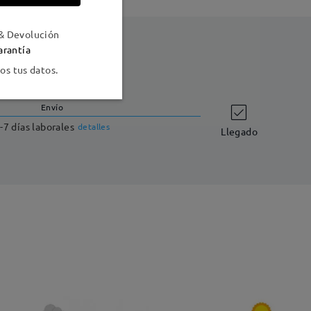
& Devolución
arantía
s tus datos.
Envío
-7 días laborales
detalles
Llegado