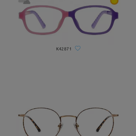
K42871