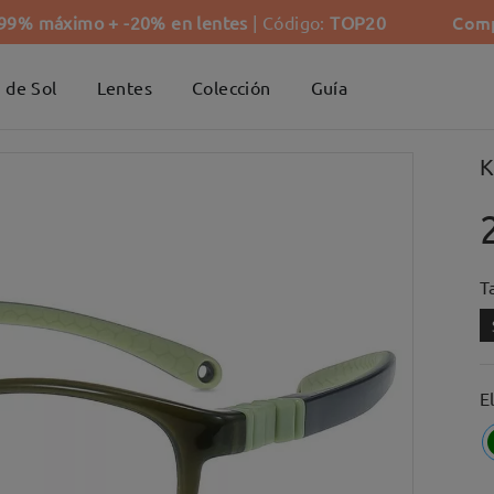
Comp
-99% máximo + -20% en lentes
| Código:
TOP20
 de Sol
Lentes
Colección
Guía
K
Ta
E