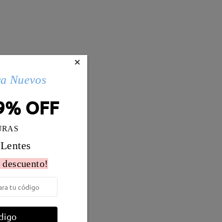
×
ra Nuevos
9% OFF
URAS
 Lentes
 descuento!
Peso:
11g
digo