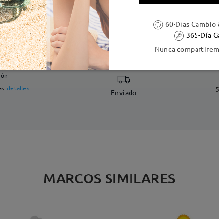
60-Días Cambio 
365-Día G
DELIVERY
Nunca compartiremo
ión
es
detalles
5
Enviado
MARCOS SIMILARES