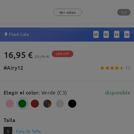
1/7
Ver vídeo
Flash Sale
3
D
02
50
28
:
:
:
16,95 €
26% OFF
22,95 €
#Airy12
77
Elegir el color
:
Verde (C3)
disponible
Talla
S
Guía de Talla