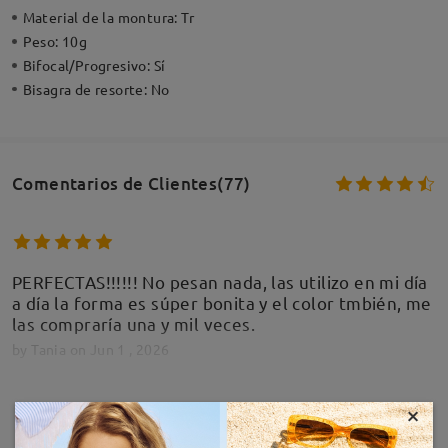
Material de la montura:
Tr
Peso:
10g
Bifocal/Progresivo:
Sí
Bisagra de resorte:
No
Comentarios de Clientes(77)
PERFECTAS!!!!!! No pesan nada, las utilizo en mi día
a día la forma es súper bonita y el color tmbién, me
las compraría una y mil veces.
by
Tania
on
Jun 1 , 2026
×
MOSTRAR MÁS