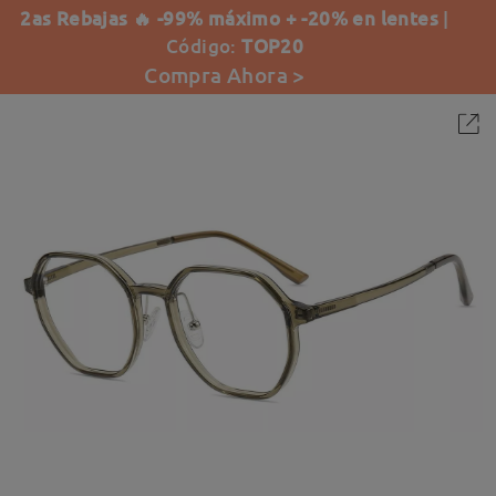
2as Rebajas 🔥 -99% máximo + -20% en lentes
|
Código:
TOP20
Compra Ahora >