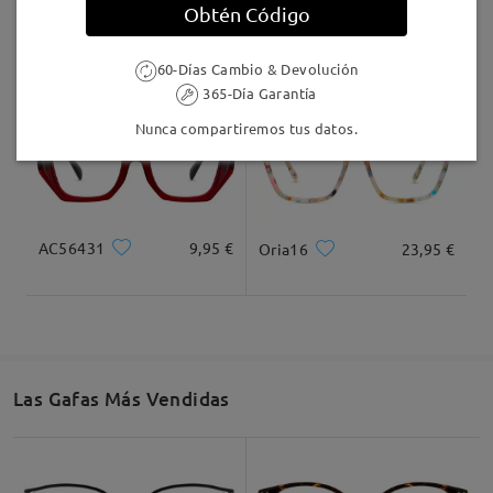
Obtén Código
TR64861
24,95 €
M45618
9,95 €
60-Días Cambio & Devolución
365-Día Garantía
Nunca compartiremos tus datos.
AC56431
9,95 €
Oria16
23,95 €
Las Gafas Más Vendidas