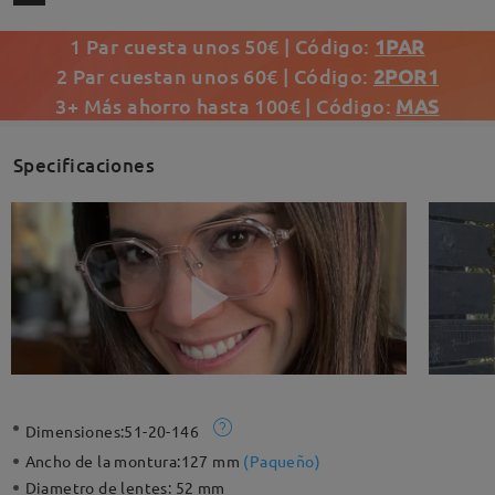
1 Par cuesta unos 50€ | Código:
1PAR
2 Par cuestan unos 60€ | Código:
2POR1
3+ Más ahorro hasta 100€ | Código:
MAS
Specificaciones
Dimensiones:
51-20-146
Ancho de la montura:
127 mm
(
Paqueño
)
Diametro de lentes:
52 mm