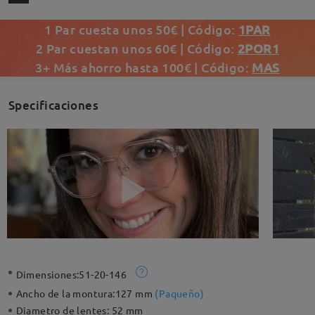
1 Par cuesta unos 50€ | Código:
1PAR
2 Par cuestan unos 60€ | Código:
2POR1
3+ Más ahorro hasta 100€ | Código:
MAS
Specificaciones
Dimensiones:
51-20-146
Ancho de la montura:
127 mm
(
Paqueño
)
Diametro de lentes:
52 mm