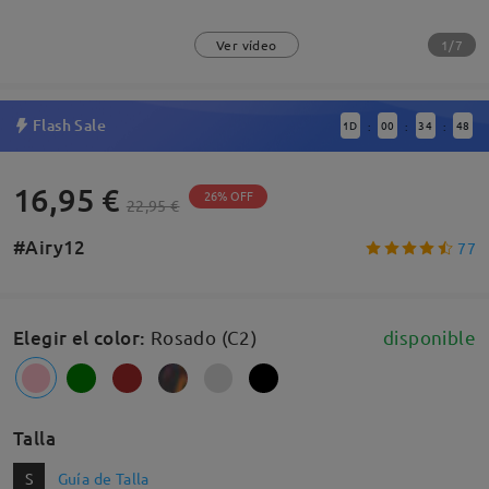
1/7
Ver vídeo
Flash Sale
1
D
00
34
47
:
:
:
16,95 €
26% OFF
22,95 €
#Airy12
77
Elegir el color
:
Rosado (C2)
disponible
Talla
S
Guía de Talla