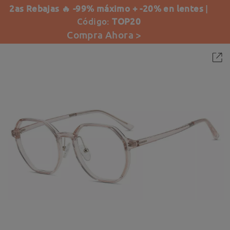
2as Rebajas 🔥 -99% máximo + -20% en lentes
|
Código:
TOP20
Compra Ahora >