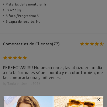
Material de la montura:
Tr
Peso:
10g
Bifocal/Progresivo:
Sí
Bisagra de resorte:
No
Comentarios de Clientes(77)
PERFECTAS!!!!!! No pesan nada, las utilizo en mi día
a día la forma es súper bonita y el color tmbién, me
las compraría una y mil veces.
by
Tania
on
Jun 1 , 2026
×
MOSTRAR MÁS