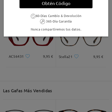
Obtén Código
TR64861
24,95 €
M45618
9,95 €
60-Días Cambio & Devolución
365-Día Garantía
Nunca compartiremos tus datos.
AC56431
9,95 €
Stella21
9,95 €
Las Gafas Más Vendidas