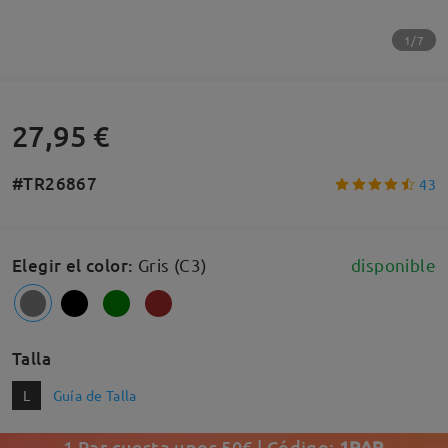
1/7
27,95 €
#TR26867
43
Elegir el color
:
Gris (C3)
disponible
Talla
L
Guía de Talla
1 Par cuesta unos 50€ | Código:
1PAR