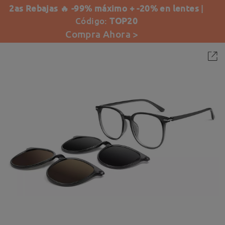
2as Rebajas 🔥 -99% máximo + -20% en lentes
|
Código:
TOP20
Compra Ahora >