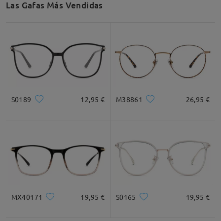
Las Gafas Más Vendidas
Recomendación de Rostro
Cuadrada
Redondo
Corazón
Diamante
Ovalado
S0189
12,95 €
M38861
26,95 €
* For Reference Only
Descripción del Producto
MX40171
19,95 €
S0165
19,95 €