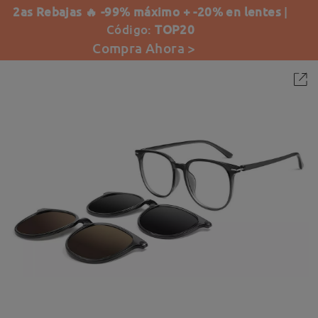
2as Rebajas 🔥 -99% máximo + -20% en lentes
|
Código:
TOP20
Compra Ahora >