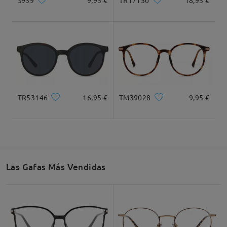
TR17150
18,95 €
Recomendación de Rostro
TR53146
16,95 €
TM39028
9,95 €
Cuadrada
Redondo
Corazón
Diamante
Ovalado
* For Reference Only
Las Gafas Más Vendidas
Descripción del Producto