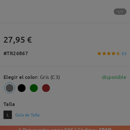
1/7
27,95 €
#TR26867
43
Elegir el color
:
Gris (C3)
disponible
Talla
L
Guía de Talla
1 Par cuesta unos 50€ | Código:
1PAR