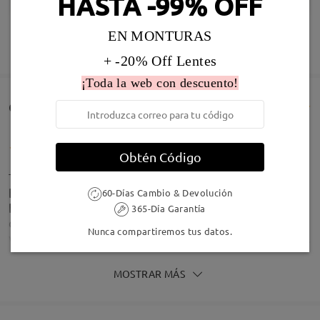
HASTA -99% OFF
Infomación de Modelo
EN MONTURAS
MOSTRAR MÁS
+ -20% Off Lentes
¡Toda la web con descuento!
Comentarios de Clientes(43)
Obtén Código
These glasses are brilliant. I love them and can't
believe how little I paid for them. I thought they'd
60-Días Cambio & Devolución
be poor quality because they were so cheap but
365-Día Garantía
despite my terrible eyesight and needing
Nunca compartiremos tus datos.
verifocals, they are really good and look lovely. Will
definitely buy all my glasses from here.
by
Liz
on
Nov 1 , 2025
MOSTRAR MÁS