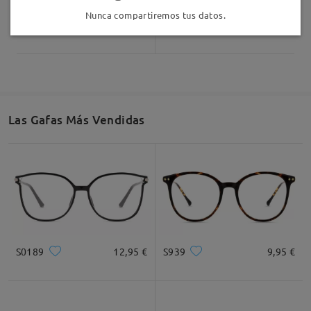
Nunca compartiremos tus datos.
TM56019
17,00 €
M98740
16,95 €
Las Gafas Más Vendidas
S0189
12,95 €
S939
9,95 €