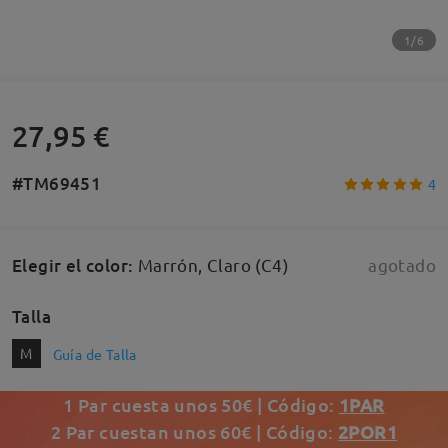
1/6
27,95 €
#TM69451
4
Elegir el color
:
Marrón, Claro (C4)
agotado
Talla
M
Guía de Talla
1 Par cuesta unos 50€ | Código:
1PAR
2 Par cuestan unos 60€ | Código:
2POR1