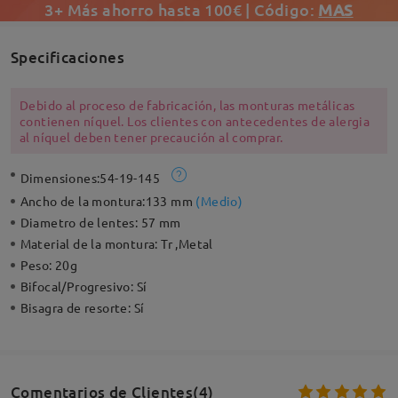
3+ Más ahorro hasta 100€ | Código:
MAS
Specificaciones
Debido al proceso de fabricación, las monturas metálicas
contienen níquel. Los clientes con antecedentes de alergia
al níquel deben tener precaución al comprar.
Dimensiones:
54-19-145
Ancho de la montura:
133 mm
(
Medio
)
Diametro de lentes:
57 mm
Material de la montura:
Tr ,Metal
Peso:
20g
Bifocal/Progresivo:
Sí
Bisagra de resorte:
Sí
Comentarios de Clientes(4)