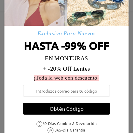
5-7 días laborales
detalles
Enviado
Marcos Similares
Exclusivo Para Nuevos
Envío
HASTA -99% OFF
5-7 días laborales
detalles
EN MONTURAS
Llegado
+ -20% Off Lentes
¡Toda la web con descuento!
AC68903
9,95 €
Judy123
16,95 €
Obtén Código
60-Días Cambio & Devolución
365-Día Garantía