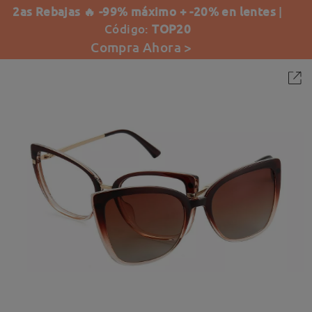
2as Rebajas 🔥 -99% máximo + -20% en lentes
|
Código:
TOP20
Compra Ahora >