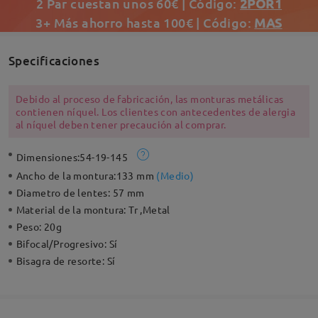
2 Par cuestan unos 60€ | Código:
2POR1
3+ Más ahorro hasta 100€ | Código:
MAS
Specificaciones
Debido al proceso de fabricación, las monturas metálicas
contienen níquel. Los clientes con antecedentes de alergia
al níquel deben tener precaución al comprar.
Dimensiones:
54-19-145
Ancho de la montura:
133 mm
(
Medio
)
Diametro de lentes:
57 mm
Material de la montura:
Tr ,Metal
Peso:
20g
Bifocal/Progresivo:
Sí
Bisagra de resorte:
Sí