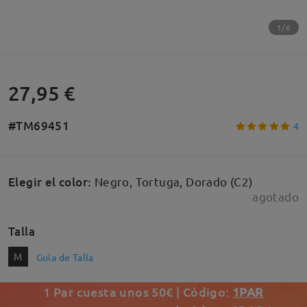
1/6
27,95 €
#TM69451
4
Elegir el color
:
Negro, Tortuga, Dorado (C2)
agotado
Talla
M
Guía de Talla
1 Par cuesta unos 50€ | Código:
1PAR