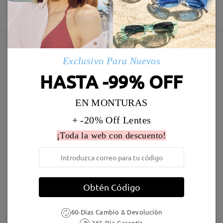
Fabricación
Garantía de 365 días
Descubrir Más
5-7 días laborales
detalles
Enviado
Exclusivo Para Nuevos
Marcos Similares
HASTA -99% OFF
Envío
5-7 días laborales
detalles
EN MONTURAS
+ -20% Off Lentes
Llegado
¡Toda la web con descuento!
AC68903
9,95 €
Judy123
16,95 €
Obtén Código
60-Días Cambio & Devolución
365-Día Garantía