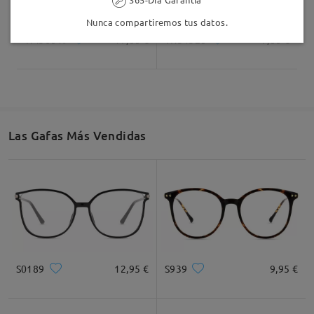
Nunca compartiremos tus datos.
TM56019
17,00 €
TR34528
7,00 €
Las Gafas Más Vendidas
S0189
12,95 €
S939
9,95 €