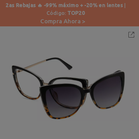
2as Rebajas 🔥 -99% máximo + -20% en lentes
|
Código:
TOP20
Compra Ahora >