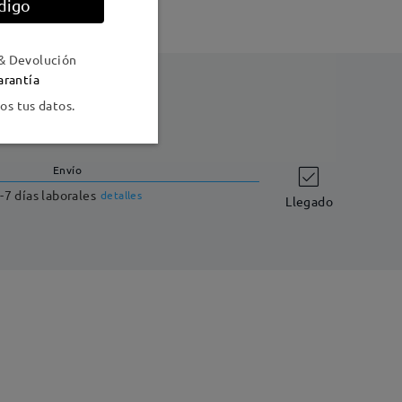
digo
& Devolución
arantía
s tus datos.
Envío
-7 días laborales
detalles
Llegado