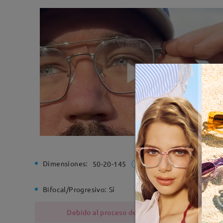
Dimensiones:
Ancho de
50-20-145
Bifocal/Progresivo:
Sí
Bisagra d
Debido al proceso de fabricación, las monturas