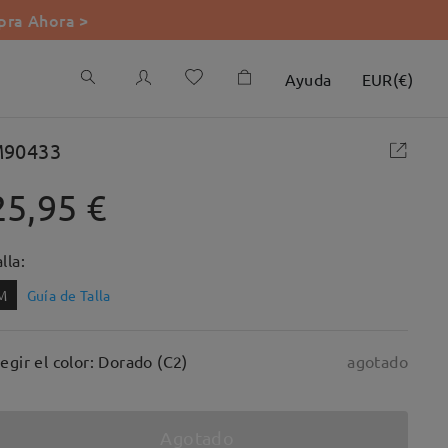
ra Ahora >
Ayuda
EUR
(
€
)
90433
25,95 €
lla:
M
Guía de Talla
legir el color: Dorado (C2)
agotado
Agotado