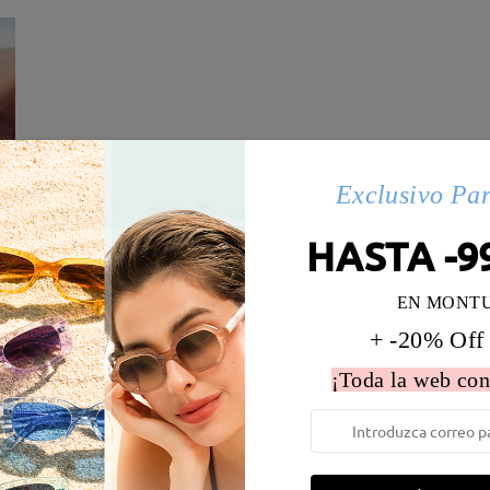
Exclusivo Pa
HASTA -9
EN MONT
+ -20% Off
 la montura:
130 mm
(
Medio
)
Diametro de lentes:
52 mm
¡Toda la web con
e resorte:
No
Material de la montura:
Metal
 metálicas contienen níquel. Los clientes con antecedentes de alerg