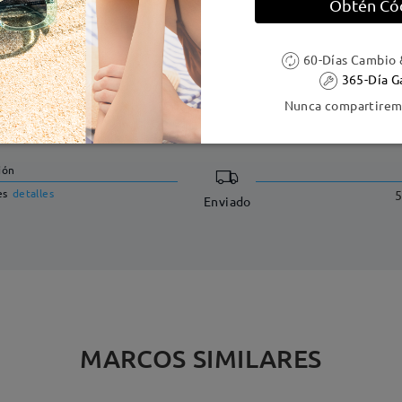
Obtén Có
60-Días Cambio 
365-Día G
DELIVERY
Nunca compartiremo
ión
es
detalles
5
Enviado
MARCOS SIMILARES