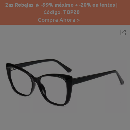
2as Rebajas 🔥 -99% máximo + -20% en lentes
|
Código:
TOP20
Compra Ahora >