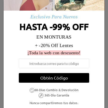
Marcos Similares
Envío
Exclusivo Para Nuevos
5-7 días laborales
detalles
HASTA -99% OFF
Llegado
EN MONTURAS
+ -20% Off Lentes
AC68903
9,95 €
Judy123
16,95 €
¡Toda la web con descuento!
Obtén Código
60-Días Cambio & Devolución
365-Día Garantía
TM56019
17,00 €
M98740
16,95 €
Nunca compartiremos tus datos.