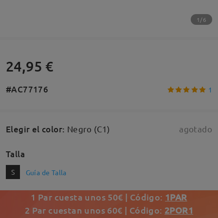
1/6
24,95 €
#AC77176
1
Elegir el color
:
Negro (C1)
agotado
Talla
S
Guía de Talla
1 Par cuesta unos 50€ | Código:
1PAR
2 Par cuestan unos 60€ | Código:
2POR1